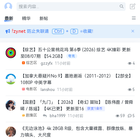
搜索内容...
最新
精华
新帖
×
ww.kfzy.net
防止失联请
Ctrl
+
D
⭐收藏！
【综艺】五十公里桃花坞 第6季 (2026) 综艺 4K臻彩 更新
至08/07期 【54.2GB】
夸克
综艺区
gzzyfx
11小时前
4
【加拿大悬疑片No.9】墓地邂逅（2011-2012）【2部全】
1080P 中英字幕
电影区
lanshou
11小时前
5
【国剧】「九门」【 2026】【奇幻 冒险】【陈伟霆 / 曾舜
晞 / 陈瑶】【4K已更】 更新至16
获赏1金币
剧集区
bha1999
11小时前
59
5
《无边泳池》4k 28GB R级，包含大量裸露、群像放纵、暴
力镜头，大尺度