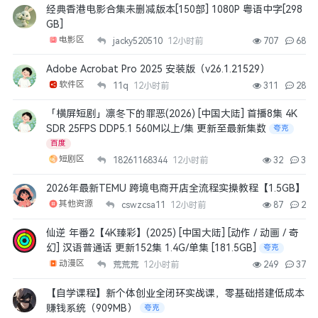
经典香港电影合集未删减版本[150部] 1080P 粤语中字[298
GB]
电影区
jacky520510
12小时前
707
68
Adobe Acrobat Pro 2025 安装版（v26.1.21529）
软件区
11q
12小时前
311
28
「横屏短剧」凛冬下的罪恶(2026) [中国大陆] 首播8集 4K
SDR 25FPS DDP5.1 560M以上/集 更新至最新集数
夸克
百度
短剧区
18261168344
12小时前
32
3
2026年最新TEMU 跨境电商开店全流程实操教程【1.5GB】
其他资源
cswzcsa11
12小时前
87
2
仙逆 年番2【4K臻彩】(2025) [中国大陆] [动作 / 动画 / 奇
幻] 汉语普通话 更新152集 1.4G/单集 [181.5GB]
夸克
动漫区
荒荒荒
12小时前
249
37
【自学课程】新个体创业全闭环实战课，零基础搭建低成本
赚钱系统（909MB）
夸克