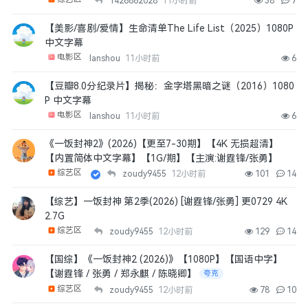
1426862028
11小时前
38
7
【美影/喜剧/爱情】生命清单The Life List（2025）1080P
中文字幕
电影区
lanshou
11小时前
6
【豆瓣8.0分纪录片】揭秘：金字塔黑暗之谜（2016）1080
P 中文字幕
电影区
lanshou
11小时前
6
《一饭封神2》(2026)【更至7-30期】【4K 无损超清】
【内置简体中文字幕】【1G/期】【主演:谢霆锋/张勇】
综艺区
zoudy9455
12小时前
101
14
【综艺】一饭封神 第2季(2026) [谢霆锋/张勇] 更0729 4K
2.7G
综艺区
zoudy9455
12小时前
129
14
【国综】《一饭封神2 (2026)》【1080P】【国语中字】
【谢霆锋 / 张勇 / 郑永麒 / 陈晓卿】
夸克
综艺区
zoudy9455
12小时前
78
10