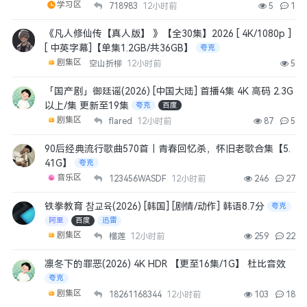
学习区
718983
12小时前
5
1
《凡人修仙传【真人版】 》【全30集】2026 [ 4K/1080p ]
[ 中英字幕]【单集1.2GB/共36GB】
夸克
剧集区
空山折柳
12小时前
5
「国产剧」御廷谣(2026) [中国大陆] 首播4集 4K 高码 2.3G
以上/集 更新至19集
夸克
百度
剧集区
flared
12小时前
87
5
90后经典流行歌曲570首｜青春回忆杀，怀旧老歌合集【5.
41G】
夸克
音乐区
123456WASDF
12小时前
246
27
铁拳教育 참교육(2026) [韩国] [剧情/动作] 韩语8.7分
夸克
阿里
百度
迅雷
剧集区
榴莲
12小时前
259
22
凛冬下的罪恶(2026) 4K HDR 【更至16集/1G】 杜比音效
夸克
剧集区
18261168344
12小时前
103
18