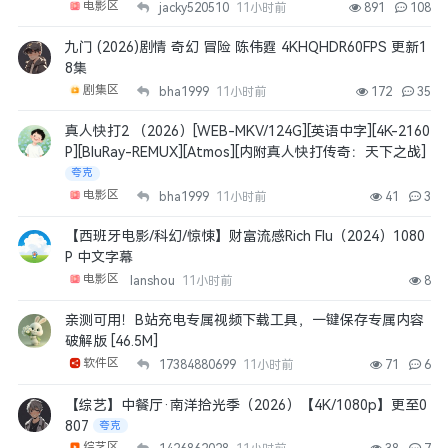
电影区
jacky520510
11小时前
891
108
九门 (2026)剧情 奇幻 冒险 陈伟霆 4KHQHDR60FPS 更新1
8集
剧集区
bha1999
11小时前
172
35
真人快打2 （2026）[WEB-MKV/124G][英语中字][4K-2160
P][BluRay-REMUX][Atmos][内附真人快打传奇：天下之战]
夸克
电影区
bha1999
11小时前
41
3
【西班牙电影/科幻/惊悚】财富流感Rich Flu（2024）1080
P 中文字幕
电影区
lanshou
11小时前
8
亲测可用！B站充电专属视频下载工具，一键保存专属内容
破解版 [46.5M]
软件区
17384880699
11小时前
71
6
【综艺】中餐厅·南洋拾光季（2026）【4K/1080p】更至0
807
夸克
综艺区