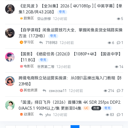
《定风波 》【全36集】2026 [ 4K/1080p ] [ 中英字幕]【单
集1.2GB/共43.2GB】
夸克
剧集区
空山折柳
12小时前
5
【自学课程】闲鱼运营技巧大全，掌握闲鱼卖货全链路实操
方法（172MB）
夸克
学习区
718983
12小时前
6
1
【国影】《绝密任务 (2026)》【1080P+4K】【国语中字】
【11.8G】
夸克
电影区
世界第二等
12小时前
14
跨境电商独立站运营实战课：从0到1品牌出海入门教程【8
23MB】
其他资源
cswzcsa11
12小时前
214
7
「国漫」择日飞升（2026）首播3集 4K SDR 25fps DDP2.
0/AAC5.1 900M以上/集 更新至04集
UC
百度
夸克
动漫区
yhx
12小时前
83
1