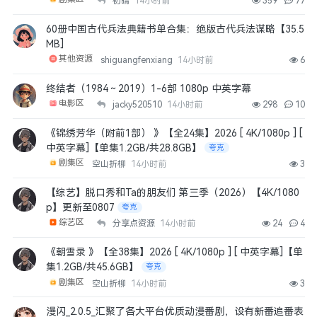
初晴
14小时前
359
77
60册中国古代兵法典籍书单合集：绝版古代兵法谋略【35.5
MB]
其他资源
shiguangfenxiang
14小时前
6
终结者（1984～2019）1-6部 1080p 中英字幕
电影区
jacky520510
14小时前
298
10
《锦绣芳华（附前1部） 》【全24集】2026 [ 4K/1080p ] [
中英字幕]【单集1.2GB/共28.8GB】
夸克
剧集区
空山折柳
14小时前
3
【综艺】脱口秀和Ta的朋友们 第三季（2026）【4K/1080
p】更新至0807
夸克
综艺区
分享点资源
14小时前
24
4
《朝雪录 》【全38集】2026 [ 4K/1080p ] [ 中英字幕]【单
集1.2GB/共45.6GB】
夸克
剧集区
空山折柳
14小时前
3
漫闪_2.0.5_汇聚了各大平台优质动漫番剧，设有新番追番表