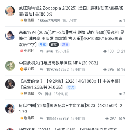
疯狂动物城2 Zootopia 2(2025) [美国] [喜剧/动画/悬疑/犯
罪/冒险] 英语8.3分
剧集区
18866775989
15小时前
1
寒战1994 (2026)[附1-2部][香港 剧情 动作 犯罪][吴彦祖 吴
慷仁 谢君豪 周润发 郭富城 古天乐][4K+1080P/15GB/国粤
双语中字]
夸克
百度
迅雷
电影区
awu
15小时前
133
21
中国象棋入门与提高教学课程 MP4 [20.9GB]
学习区
18909562852
15小时前
396
14
《亲爱的你 》【全29集】2026 [ 4K/1080p ] [ 中英字幕]
【单集1.2GB/共34.8GB】
夸克
剧集区
空山折柳
15小时前
2
何以中国[全8集][国语配音+中文字幕]2023【4K2160P】2
1.7G
剧集区
18866775989
15小时前
297
9