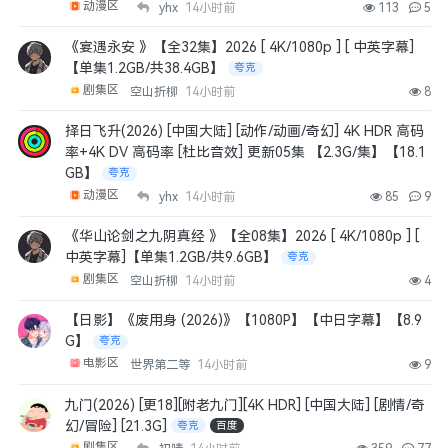
动漫区
yhx
14小时前
113
5
《宴遇永安 》【全32集】2026 [ 4K/1080p ] [ 中英字幕]
【单集1.2GB/共38.4GB】
夸克
剧集区
空山折柳
14小时前
8
择日飞升(2026) [中国大陆] [动作/动画/奇幻] 4K HDR 高码
率+4K DV 高码率 [杜比音效] 更新05集 【2.3G/集】【18.1
GB】
夸克
动漫区
yhx
14小时前
85
9
《华山论剑之九阴真经 》【全08集】2026 [ 4K/1080p ] [
中英字幕]【单集1.2GB/共9.6GB】
夸克
剧集区
空山折柳
14小时前
4
【日影】《废用身 (2026)》【1080P】【中日字幕】【8.9
G】
夸克
电影区
世界第二等
14小时前
9
九门(2026) [更18][附老九门][4K HDR] [中国大陆] [剧情/奇
幻/冒险] [21.3G]
夸克
百度
剧集区