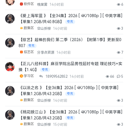
软件区
晚棠雾
14小时前
6
《爱上海军蓝 》【全34集】2026 [ 4K/1080p ] [ 中英字幕]
【单集1.2GB/共40.8GB】
夸克
剧集区
空山折柳
14小时前
3
【综艺】超棒的我们 第二季（2026）【附第1季】更新至0
807
夸克
综艺区
分享点资源
14小时前
7
【正儿八经科普】麻豆学院出品男性延时专题 理论技巧+实
操【1.4G】
夸克
学习区
18909562852
14小时前
66
5
《以法之名 》【全36集】2026 [ 4K/1080p ] [ 中英字幕]
【单集1.2GB/共43.2GB】
夸克
剧集区
空山折柳
14小时前
3
《桃花映江山 》【全36集】2026 [ 4K/1080p ] [ 中英字幕]
【单集1.2GB/共43.2GB】
夸克
剧集区
空山折柳
15小时前
3