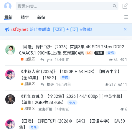
搜索内容...
最新
精华
新帖
×
：
www.kfzy.net
防止失联请
Ctrl
+
D
⭐收藏！
「国漫」择日飞升（2026）首播3集 4K SDR 25fps DDP2.
0/AAC5.1 900M以上/集 更新至04集
UC
百度
夸克
动漫区
yhx
14小时前
84
1
《小巷人家 (2024)》【1080P + 4K HDR】【国语中字】
【全40集】【158G】
夸克
剧集区
榴莲
14小时前
217
11
《利剑玫瑰 》【全32集】2026 [ 4K/1080p ] [ 中英字幕]
【单集1.2GB/共38.4GB】
夸克
剧集区
空山折柳
14小时前
6
【国漫】《择日飞升 (2026)》【4K】【国语中字】【共30
集】
夸克