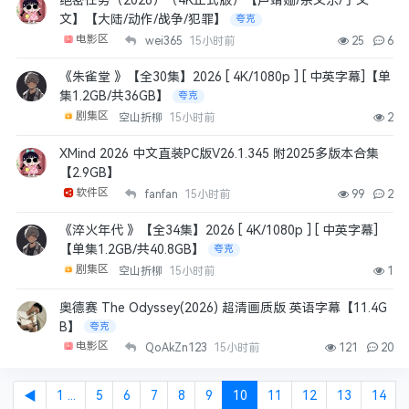
绝密任务（2026）（4K正式版）【卢靖姗/余文乐/于文
文】【大陆/动作/战争/犯罪】
夸克
电影区
wei365
15小时前
25
6
《朱雀堂 》【全30集】2026 [ 4K/1080p ] [ 中英字幕]【单
集1.2GB/共36GB】
夸克
剧集区
空山折柳
15小时前
2
XMind 2026 中文直装PC版V26.1.345 附2025多版本合集
【2.9GB】
软件区
fanfan
15小时前
99
2
《淬火年代 》【全34集】2026 [ 4K/1080p ] [ 中英字幕]
【单集1.2GB/共40.8GB】
夸克
剧集区
空山折柳
15小时前
1
奥德赛 The Odyssey(2026) 超清画质版 英语字幕【11.4G
B】
夸克
电影区
QoAkZn123
15小时前
121
20
◀
1 ...
5
6
7
8
9
10
11
12
13
14