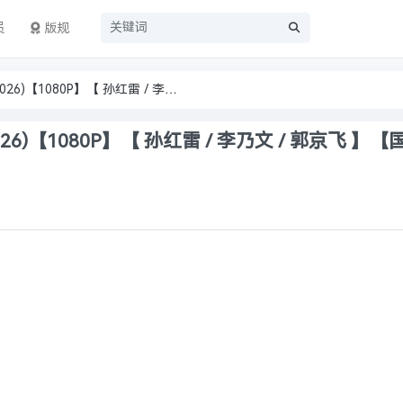
员
版规
【综艺】地球超新鲜 第二季 (2026)【1080P】【 孙红雷 / 李乃文 / 郭京飞 】【国语中字】【附第一季】【单集/0.6G】
6)【1080P】【 孙红雷 / 李乃文 / 郭京飞 】【
】