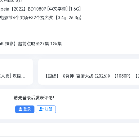
意大利语6.8分
【2022】BD1080P [中文字幕] [1.6G]
电影节4个奖项+32个提名奖【3.4g-26.3g】
K 臻彩】超前点映至27集 1G/集
妻子的浪漫旅行2026(2026) [中国大陆] [家庭/真人秀] 汉语普通话（更至0626期）
请先登录后发表评论！
登录
注册