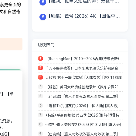
【韩剧】孤单又灿烂的神：鬼怪十周年特辑 (2026) 【1080P】【 韩语中字】【4集全】【8.7G】
#
索更全面的
文和自然奇
【剧集】雀骨 (2026) 4K 【国语中字】 【艾米 / 侯明昊 / 王以纶】【单集/1.5G】
#
版块热门
1
【RunningMan】2010—2026合集(持续更新)
2
千万不要熬夜看！日本东京表演俱乐部视频合
[韩语中字][4k/1080]【1.4T】[夸/百]
3
大侦探 第十一季 (2026) [大陆综艺] [更2.11期超
集，共534部，近距离拍摄，每部都有精华点
4
【综艺】美国大尺度综艺纪录片《裸身求爱21
前聚会][附十年侦心 新春演唱会][47.5G]
【347GB】
一季】【单
5
【已完结】[喜人奇妙夜2/喜人奇妙夜 第二季]
天》荒岛求生，探索频道/原始生活21天恋人篇
6
主咖和Ta的朋友们(2026) [中国大陆] [真人秀]
【附第一季】[WEB-MKV/493G][国语中字]
【31.2GB】
7
<韩综>单身即地狱 第五季 (2026)[附前4季][韩
汉语普通话分
[4K/1080P]
关资源。
8
<综艺>喜人奇妙夜2 (2025) [中国大陆] [真人秀]
国 爱情 真人秀][1080P/单集2GB/韩语中字]
负。
9
【已完结】[喜人奇妙夜2/喜人奇妙夜 第二季]
.6G】
[马东 大张伟 李诞 孟子义 胡先煦 张若昀][1080P/单