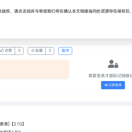
法版权，请点击投诉与举报我们将在确认本文链接指向的资源存在侵权后
点赞
0
收藏
0
投币
需要登录才能标记链接
立即登录
香港]【2.1G】