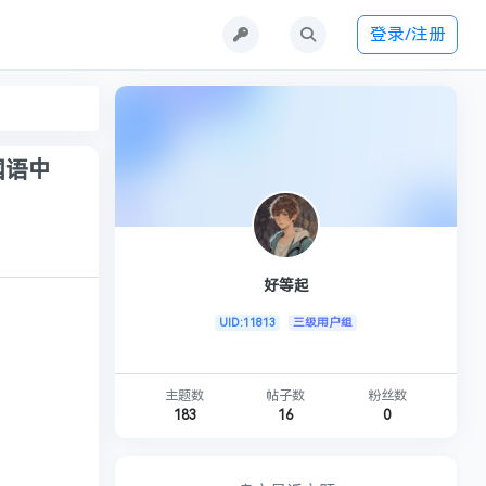
登录/注册
国语中
好等起
UID:11813
三级用户组
主题数
帖子数
粉丝数
183
16
0