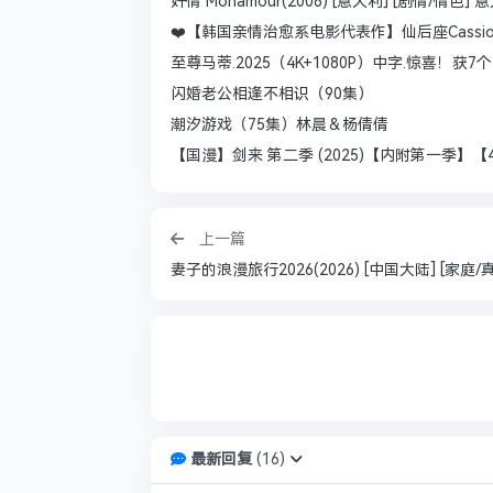
奸情 Monamour(2006) [意大利] [剧情/情色] 
❤️【韩国亲情治愈系电影代表作】仙后座Cassiopeia
至尊马蒂.2025（4K+1080P）中字.惊喜！获7个
闪婚老公相逢不相识（90集）
潮汐游戏（75集）林晨＆杨倩倩
【国漫】剑来 第二季 (2025)【内附第一季】【4
上一篇
最新回复
(
16
)