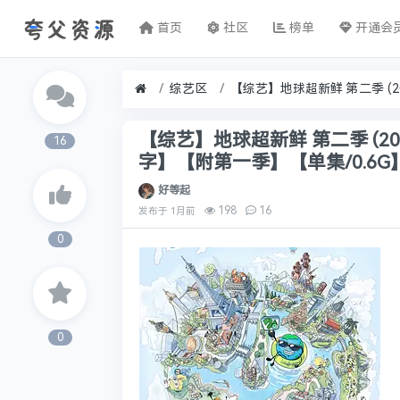
首页
社区
榜单
开通会
综艺区
【综艺】地球超新鲜 第二季 (202
16
字】【附第一季】【单集/0.6G
好等起
198
16
发布于
1月前
0
0