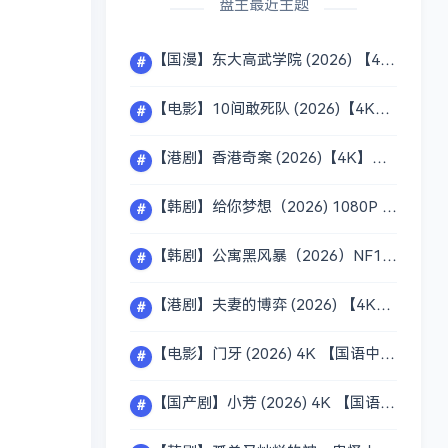
盘主最近主题
【国漫】东大高武学院 (2026) 【4K 】【国语中字】【动作 / 动画 / 奇幻】【单集/2.5G】
#
【电影】10间敢死队 (2026)【4K】【国语中字】【蒋龙 / 齐溪 / 杨超越】【剧情 / 喜剧】【20G】
#
【港剧】香港奇案 (2026)【4K】【国粤双语中字】【剧情 / 犯罪】【多版本/56G】
#
【韩剧】给你梦想（2026) 1080P 【韩语中字】【黄寅烨 / 李惠利】【喜剧 / 爱情】【单集/1.4G]
#
【韩剧】公寓黑风暴（2026）NF1080P 内封简中 【 池晟 / 河允庆 / 朴炳垠 】【单集/1.5G】
#
【港剧】夫妻的博弈 (2026) 【4K】 【国粤双语 】【高海宁 / 马国明 / 张颕康 】【单集/1G】
#
【电影】门牙 (2026) 4K 【国语中字 】【章宇 / 陈昊宇 / 周政杰】【10.7G】
#
【国产剧】小芳 (2026) 4K 【国语中字】 【王影璐 / 辛云来 / 王勉 】 【单集/2.3G】
#