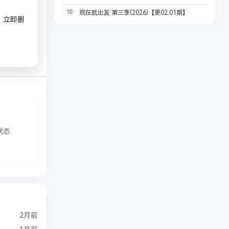
10
现在就出发 第三季(2026)【更02.01期】
【附第一季】[WEB-MKV/492.9G][国语中字]
集397MB/国语中字]
，立即删
【1080P】国语中字 5G/集左右 现在就出发3 附1-2
[4K/1080P]
季【55.9G】
状态
2月前