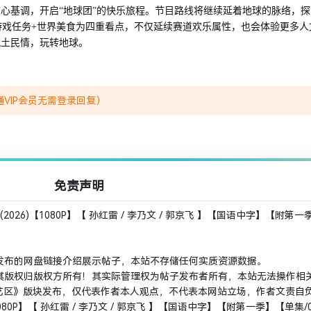
基调，开启“地球团”的快乐旅程。节目路线将继续延着地球的脉络，探
游戏任务+世界美食为四重看点，不仅延续赛道欢乐属性，也会体验更多人
风土民情，玩转地球。
VIP会员无需登录回复）
免责声明
026)【1080P】【 孙红雷 / 李乃文 / 郭京飞 】【国语中字】【附第
发布的网盘链接介绍展示帖子，本站不存储任何实质资源数据。
其版权归版权方所有！其实际管理权为帖子发布者所有，本站无法操作相
综艺区》版块发布，仅代表作者本人观点，不代表本网站立场，作者文责自
080P】【 孙红雷 / 李乃文 / 郭京飞 】【国语中字】【附第一季】【单集/0