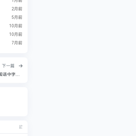
1月前
2月前
5月前
10月前
10月前
7月前
下一篇
【国综】《食神·百厨大战 (2026)》【1080P】【国语中字】【刘涛 / 潘玮柏 / 高叶 / 蔡昊 / 梁经伦】