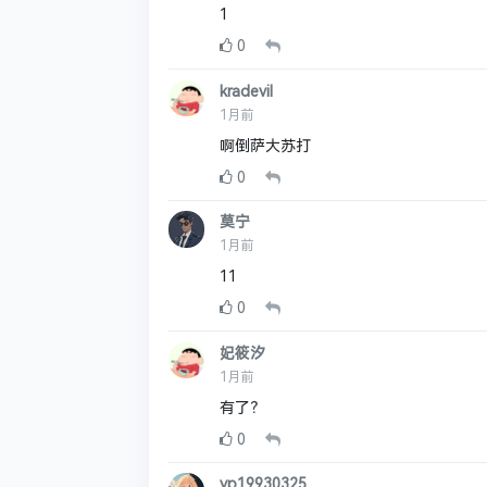
1
0
kradevil
1月前
啊倒萨大苏打
0
莫宁
1月前
11
0
妃筱汐
1月前
有了？
0
yp19930325