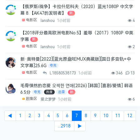
【俄罗斯/战争】卡拉什尼科夫（2020）蓝光1080P 中文字
幕 8.【AK47的发明者】
新
电影区
lanshou
1小时前
4
【2018评分最高欧洲电影No.5】羞辱（2017）1080P 中英
字幕
新
电影区
lanshou
1小时前
2
新·奥特曼[2022][蓝光原盘REMUX典藏版][国日多音轨+中
文字幕]25.6G
夸克
电影区
L18580538173
1小时前
346
13
毛骨悚然的恋爱 오싹한 연애(2026) [韩国] [喜剧/爱情] 韩语
6.5分
夸克
百度
迅雷
新
剧集区
爱之梦梦
1小时前
6
◀
1
2
3
4
5
6
7
8
9
10
11
12
...2918
▶