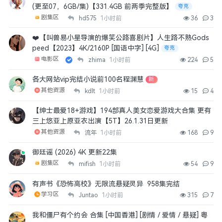
(更至07，6GB/集)【331.4GB 前两季完整版】
夸克
剧集区
hd575
1小时前
36
3
❤️【叫兽易小星导演的爆笑公路喜剧片】人生路不熟Gods
peed【2023】4K/2160P [国语中字] [4G]
夸克
电影区
zhima
1小时前
224
5
各大网站vip完结小说前100名程渊慧
新
其他资源
kdlt
1小时前
15
4
【绅士最爱18+游戏】194部真人美女恋爱游戏大合集 更有
三上悠亚上原亚衣出演【5T】26.1.31日更新
其他资源
流年
1小时前
168
9
御廷谣 (2026) 4K 更新22集
剧集区
mifish
1小时前
54
9
有声书《恐怖高校》无限流悬疑灵异 958集完结
学习区
Juntao
1小时前
315
7
我和僵尸有个约会 合集 [中国香港] [剧情 / 爱情 / 悬疑] 粤