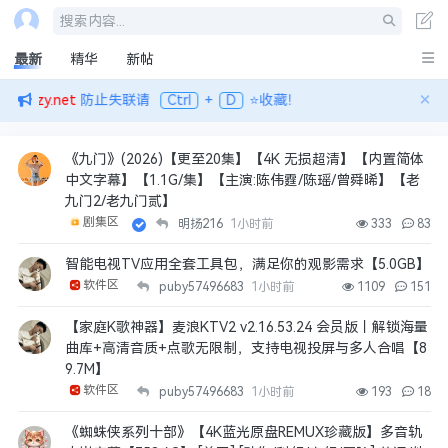
搜索内容...
最新
精华
新帖
×
w.kfzy.net
防止失联请
Ctrl
+
D
⭐收藏！
《九门》(2026)【更至20集】【4K 无损超清】【内置简体
中文字幕】【1.1G/集】【主演:陈伟霆/陈瑶/曾舜晞】【老
九门2/老九门贰】
剧集区
明扬216
1小时前
333
83
智能电视TV应用全套工具包，满足你的观影需求【5.0GB】
软件区
puby57496683
1小时前
1109
151
【家庭K歌神器】麦浪KTV2 v2.16.53.24 会员版丨解锁海量
曲库+高清音质+点歌无限制，支持电视投屏与多人合唱【8
9.7M】
软件区
puby57496683
1小时前
193
18
《蜘蛛侠系列十部》【4K蓝光原盘REMUX珍藏版】多音轨