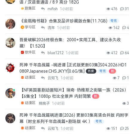
语 / 汉语普通话 / 8.9 高分 182G
剧集区
mifish
1小时前
476
31
《金瓶梅书籍》合集及品评珍藏版合集(11.7GB)
夸克
学习区
流年
1小时前
142
4
吾爱破解2026终极合集：2000+实用工具，建议永久收
藏！【1.52G】
软件区
blue1212
1小时前
412
64
死神 千年血战篇 -祸进谭 [正式版更新03集]S04.2026.HD1
080P.Japanese.CHS.JKYY[0.6G/集]
百度
夸克
新
动漫区
云知飞
1小时前
7
1
【NF英国喜剧动画短片】瑞奇·热维斯之街猫一族（2026）
【6集全】1080p 杜比全景声 内封简繁
新
动漫区
桃桃子
1小时前
3
死神 千年血战篇祸进谭(2026) 更新03集高清合并版 内附字
幕（附全系列千年血战篇+剧场版 4K ）
夸克
动漫区
云知飞
1小时前
151
25