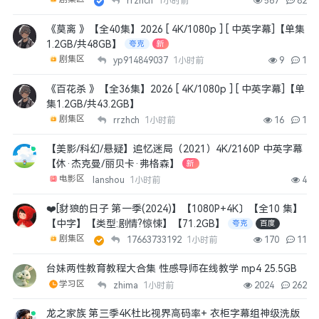
rrzhch
1小时前
567
82
《莫离 》【全40集】2026 [ 4K/1080p ] [ 中英字幕]【单集
1.2GB/共48GB】
夸克
新
剧集区
yp914849037
1小时前
9
1
《百花杀 》【全36集】2026 [ 4K/1080p ] [ 中英字幕]【单
集1.2GB/共43.2GB】
剧集区
rrzhch
1小时前
16
1
【美影/科幻/悬疑】追忆迷局（2021）4K/2160P 中英字幕
【休·杰克曼/丽贝卡·弗格森】
新
电影区
lanshou
1小时前
4
❤️[豺狼的日子 第一季(2024)】【1080P+4K〕【全10 集】
【中字】【类型:剧情?惊悚】【71.2GB】
夸克
百度
剧集区
17663733192
1小时前
170
11
台妹两性教育教程大合集 性感导师在线教学 mp4 25.5GB
学习区
zhima
1小时前
2024
262
龙之家族 第三季4K杜比视界高码率+ 衣柜字幕组神级洗版