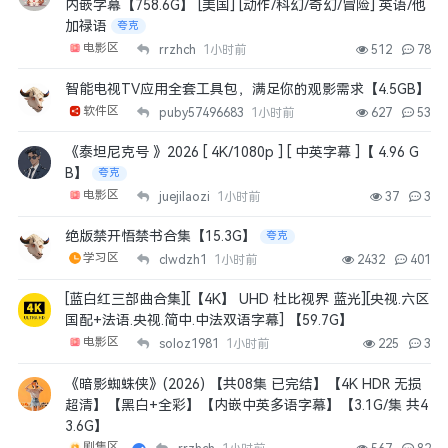
内嵌字幕【758.6G】 [美国] [动作/科幻/奇幻/冒险] 英语/他
加禄语
夸克
电影区
rrzhch
1小时前
512
78
智能电视TV应用全套工具包，满足你的观影需求【4.5GB】
软件区
puby57496683
1小时前
627
53
《泰坦尼克号 》2026 [ 4K/1080p ] [ 中英字幕 ]【 4.96 G
B】
夸克
电影区
juejilaozi
1小时前
37
3
绝版禁开悟禁书合集【15.3G】
夸克
学习区
clwdzh1
1小时前
2432
401
[蓝白红三部曲合集][【4K】 UHD 杜比视界 蓝光][央视.六区
国配+法语.央视.简中.中法双语字幕] 【59.7G】
电影区
soloz1981
1小时前
225
3
《暗影蜘蛛侠》(2026) 【共08集 已完结】【4K HDR 无损
超清】【黑白+全彩】【内嵌中英多语字幕】【3.1G/集 共4
3.6G】
剧集区