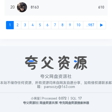
20
8163
610
1
2
3
4
5
6
7
8
9
10
...987
▶
夸父网盘资源社
本站不储存任何资源，所有资源均来自网友自愿分享，如有侵权请联系邮
箱：pansozy@163.com
小黑屋
|
Processed:
0.072
|
SQL:
17
夸父资源社
|
网盘资源共享
|
夸克网盘资源搜索神器