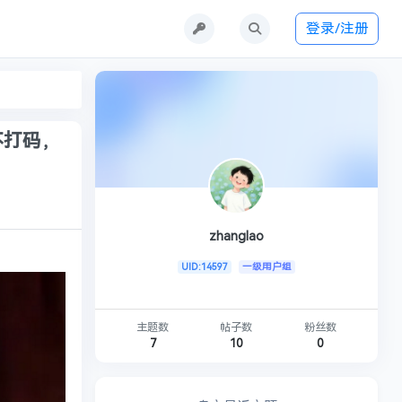
登录/注册
不打码，
zhanglao
UID:14597
一级用户组
主题数
帖子数
粉丝数
7
10
0