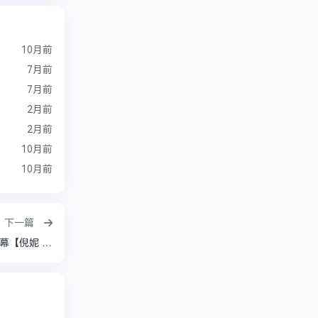
10月前
7月前
7月前
2月前
2月前
10月前
10月前
下一篇
【中国电影金鸡奖】漫长的告白 (2022) 4k 中英字幕【倪妮 张鲁一 辛柏青】