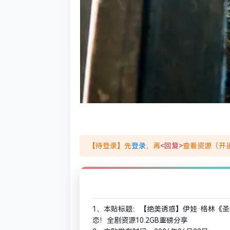
【待登录】先
登录
，再
<回复>
查看资源（开通
1、本贴标题：【绝美诱惑】伊娃·格林《
恋！全剧资源10.2GB重磅分享