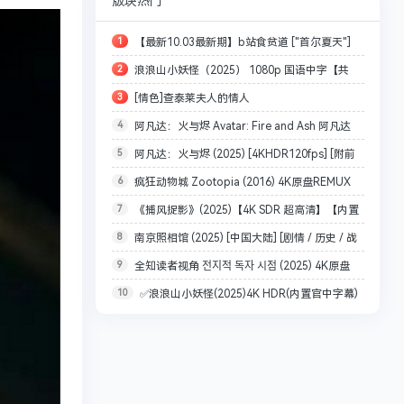
版块热门
1
【最新10.03最新期】b站食贫道 ["首尔夏天"]
2
浪浪山小妖怪（2025） 1080p 国语中字【共
(2025) 4K [内嵌中字][附往期全集视频]【144.8G】
3
[情色]查泰莱夫人的情人
6.7GB】
4
阿凡达：火与烬 Avatar: Fire and Ash 阿凡达
1981.BD1080P.X265.10Bit.AC3.DDP5.1.English.CH
5
阿凡达：火与烬 (2025) [4KHDR120fps] [附前
3(2025) 4K 120帧 英语中字[72.4GB]
S-ENG.JKYY[3.2G]
6
疯狂动物城 Zootopia (2016) 4K原盘REMUX
两部] [国英双语 / 中英字幕] [共65G] 又名：阿凡达3
7
《捕风捉影》(2025)【4K SDR 超高清】【内置
国英双音 内封中英双语字幕【45.9G】
8
南京照相馆 (2025) [中国大陆] [剧情 / 历史 / 战
官中字幕】【国粤双语音轨版本】（9.1G）（捕风追
9
全知读者视角 전지적 독자 시점 (2025) 4K原盘
争] 汉语普通话 / 4K高清资源
影）【梁家辉影帝作品】
10
✅浪浪山小妖怪(2025)4K HDR(内置官中字幕)
REMUUX 杜比视界 内封字幕【73.6G】
杜比音效 （共74.9G）【多规格合集】