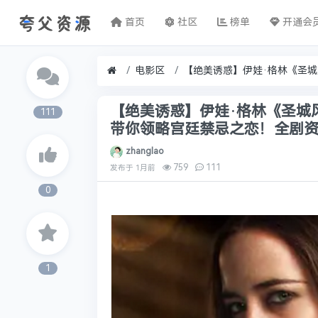
首页
社区
榜单
开通会
电影区
【绝美诱惑】伊娃·格林《圣城
111
带你领略宫廷禁忌之恋！全剧资源
zhanglao
759
111
发布于
1月前
0
1