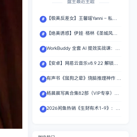
盘主最近主题
【极美反差女】王馨瑶Yanni – 私拍禁内购大合集【易和谐速存】【17.4GB】
#
【绝美诱惑】伊娃·格林《圣城风云》：极致尺度震撼来袭，全程高能画面全程不打码，带你领略宫廷禁忌之恋！全剧资源10.2GB重磅分享
#
WorkBuddy 全套 AI 提效实战课：Codex + OpenClaw 自定义 Skill 全教程【1.2GB】
#
【安卓】网易云音乐v8.9.22 解锁永久黑胶会员 可听下架灰色所有歌曲【180M】
#
有声书《鼠狗之辈》烧脑推理神作 772.3MB
#
杨晨晨写真合集82部（VIP专享）32GB
#
2026闲鱼热销《生财有术1-9》：聚焦AI·副业·赚钱·商业变现，实战干货案例拆解
#