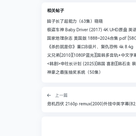
相关帖子
脑子长了超能力（63集）晓晓
极盗车神 Baby Driver (2017) 4K UHD原盘 英
国家地理杂志 美国版 1888~2024合集 pdf [58G
《杀的就是你》重口B级片、复仇恐怖 4k 8.4g
义兄弟[2010][1080P蓝光][国韩多音轨+中文字幕
<韩剧>申社长计划 (2025)[韩国 喜剧][韩石圭 裴贤
神豪之最强抽奖系统（50集）
上一篇
危机四伏 2160p remux(2000)外挂中英字幕(82.