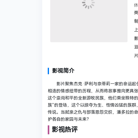
休
雷
斯
豆
影视简介
影片聚焦杰克·萨利与奈蒂莉一家的命运起伏
相连的情感纽带的历程，从而将故事推向更具张
这个崇尚和平的全新游牧民族，他们乘坐独特
族”的登场，这个以掠夺为生、性情凶猛的族群
传说。当弑亲之仇与部落恩怨交织，潘多拉的
护各自的家园与未来？
影视热评