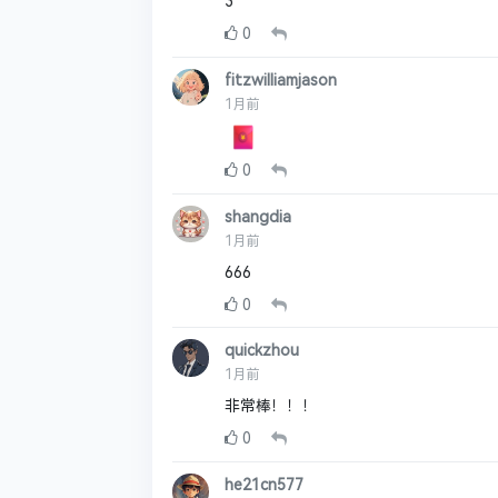
3
0
fitzwilliamjason
1月前
0
shangdia
1月前
666
0
quickzhou
1月前
非常棒！！！
0
he21cn577