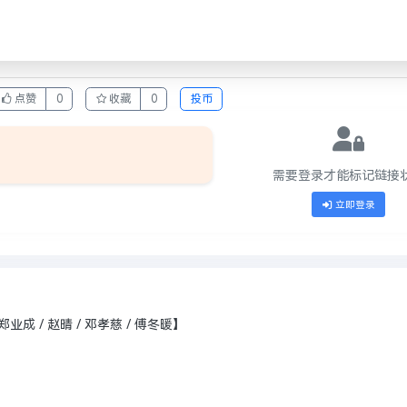
点赞
0
收藏
0
投币
需要登录才能标记链接
立即登录
郑业成 / 赵晴 / 邓孝慈 / 傅冬暖】