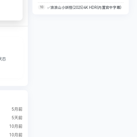
10
✅浪浪山小妖怪(2025)4K HDR(内置官中字幕)
REMUUX 杜比视界 内封字幕【73.6G】
杜比音效 （共74.9G）【多规格合集】
状态
5月前
5天前
10月前
10月前