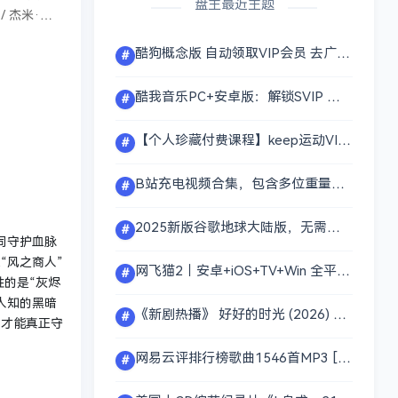
盘主最近主题
/ 杰米·福
杰拉德 / 科
酷狗概念版 自动领取VIP会员 去广告版解锁高级VIP 免费听付费音乐【438MB】
#
文斯
酷我音乐PC+安卓版：解锁SVIP 免费无损下载+在线试听【4.17GB】
#
【个人珍藏付费课程】keep运动VIP健身【付费class+会员精讲】（合集） [26.5G]
#
B站充电视频合集，包含多位重量级up主，全是大佬真金白银买来的～【100GB】
#
2025新版谷歌地球大陆版，无需特殊网络即可免费丝滑体验【160.8MB】
#
同守护血脉
“风之商人”
网飞猫2｜安卓+iOS+TV+Win 全平台通用观影神器【112MB】
#
的是“灰烬
人知的黑暗
《新剧热播》 好好的时光 (2026) 【更新26集】【4K/HDR1080P】[2.7G/集]
#
，才能真正守
网易云评排行榜歌曲1546首MP3 [13.6G]
#