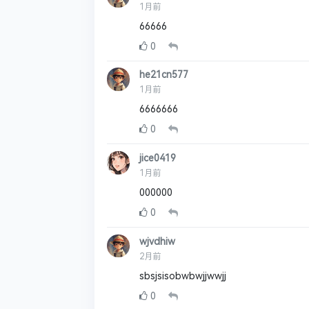
1月前
66666
0
he21cn577
1月前
6666666
0
jice0419
1月前
000000
0
wjvdhiw
2月前
sbsjsisobwbwjjwwjj
0