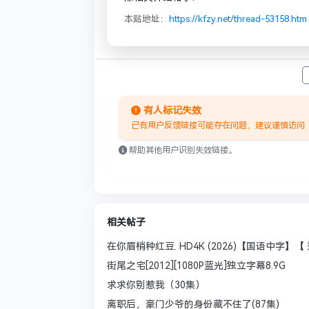
本贴地址：
https://kfzy.net/thread-53158.htm
有人标记失效
已有用户反馈链接可能存在问题，建议谨慎访问
帮助其他用户识别失效链接。
相关帖子
在你眉梢种红豆. HD4K (2026)【国语中字】【 
街尾之宅[2012][1080P蓝光]独立字幕8.9G
求求你别惹我（30集）
离职后，豪门少爷的身份藏不住了(87集)