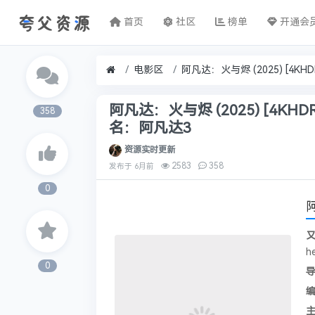
首页
社区
榜单
开通会
电影区
阿凡达：火与烬 (2025) [4KHDR
358
名：阿凡达3
资源实时更新
2583
358
发布于
6月前
0
阿
he
0