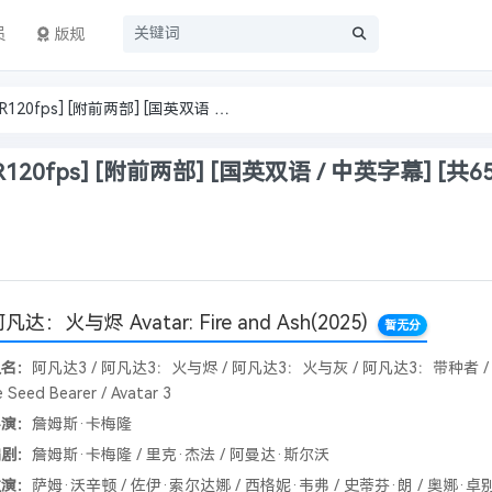
员
版规
阿凡达：火与烬 (2025) [4KHDR120fps] [附前两部] [国英双语 / 中英字幕] [共65G] 又名：阿凡达3
120fps] [附前两部] [国英双语 / 中英字幕] [共65
凡达：火与烬 Avatar: Fire and Ash
(2025)
暂无分
又名：
阿凡达3 / 阿凡达3：火与烬 / 阿凡达3：火与灰 / 阿凡达3：带种者 / Av
 Seed Bearer‎ / Avatar 3
导演：
詹姆斯·卡梅隆
编剧：
詹姆斯·卡梅隆 / 里克·杰法 / 阿曼达·斯尔沃
主演：
萨姆·沃辛顿 / 佐伊·索尔达娜 / 西格妮·韦弗 / 史蒂芬·朗 / 奥娜·卓别