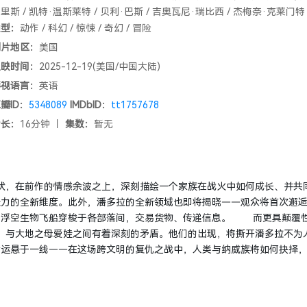
里斯 / 凯特·温斯莱特 / 贝利·巴斯 / 吉奥瓦尼·瑞比西 / 杰梅奈·克莱门特 
特斯 / 埃迪·法可 / 克利夫·柯蒂斯 / 乔·大卫·摩尔 / 杰克·尚皮永 / 马特·
类型：
动作 / 科幻 / 惊悚 / 奇幻 / 冒险
顿·约翰 / 菲利普·盖廖 / 布里坦·道尔顿 / 特里尼蒂·布利斯 / 小杜安·埃
制片地区：
美国
上映时间：
2025-12-19(美国/中国大陆)
影视语言：
英语
瓣ID：
5348089
IMDbID：
tt1757678
片长：
16分钟 丨
集数：
暂无
，在前作的情感余波之上，深刻描绘一个家族在战火中如何成长、并共
力的全新维度。此外，潘多拉的全新领域也即将揭晓——观众将首次邂逅
的浮空生物飞船穿梭于各部落间，交易货物、传递信息。 而更具颠覆性
，与大地之母爱娃之间有着深刻的矛盾。他们的出现，将撕开潘多拉不为
命运悬于一线——在这场跨文明的复仇之战中，人类与纳威族将如何抉择