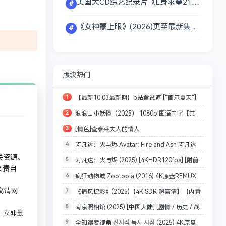
美国大CD综艺纪录片《L身求❤️21天》荒岛求生，探索频道/原始生活21天恋人篇【31.3GB】
#
《女神蒙上眼》(2026)更至最新集【4K】内置官方中文字幕 1.6G / 集 【辛芷蕾/林雨申】【47.6G】
#
版块热门
1
【最新10.03最新期】b站食贫道 ["首尔夏天"]
2
浪浪山小妖怪（2025） 1080p 国语中字【共
(2025) 4K [内嵌中字][附往期全集视频]【144.8G】
3
[情色]查泰莱夫人的情人
6.7GB】
4
阿凡达：火与烬 Avatar: Fire and Ash 阿凡达
1981.BD1080P.X265.10Bit.AC3.DDP5.1.English.CH
关资源。
5
阿凡达：火与烬 (2025) [4KHDR120fps] [附前
3(2025) 4K 120帧 英语中字[72.4GB]
S-ENG.JKYY[3.2G]
文责自
6
疯狂动物城 Zootopia (2016) 4K原盘REMUX
两部] [国英双语 / 中英字幕] [共65G] 又名：阿凡达3
集高清网
7
《捕风捉影》(2025)【4K SDR 超高清】【内置
国英双音 内封中英双语字幕【45.9G】
8
南京照相馆 (2025) [中国大陆] [剧情 / 历史 / 战
官中字幕】【国粤双语音轨版本】（9.1G）（捕风追
，立即删
9
全知读者视角 전지적 독자 시점 (2025) 4K原盘
争] 汉语普通话 / 4K高清资源
影）【梁家辉影帝作品】