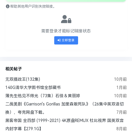
帮助其他用户识别失效链接。
需要登录才能标记链接状态
立即登录
相关帖子
无双摄政王(132集)
10月前
140G清华大学图书馆全部藏书
1月前
薄先生他见不得光（73集）石佳＆黄丽婷
10月前
二战美剧《Garrison's Gorillas 加里森敢死队》（26集中英双语切
换），夸克网盘下载。
7月前
黑客帝国 全四部 (1999-2021) 4K原盘REMUX 杜比视界 国英双音
内封字幕【279.1G】
8月前