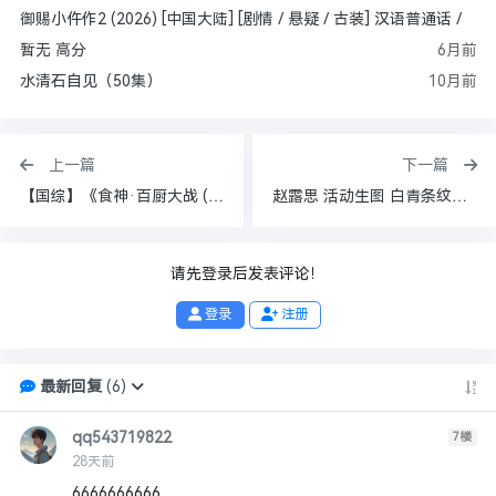
御赐小仵作2 (2026) [中国大陆] [剧情 / 悬疑 / 古装] 汉语普通话 /
暂无 高分
6月前
水清石自见（50集）
10月前
上一篇
下一篇
【国综】《食神·百厨大战 (2026)》【1080P】【国语中字】【刘涛 / 潘玮柏 / 高叶 / 蔡昊 / 梁经伦】
赵露思 活动生图 白青条纹低胸礼服长裙[18P 6V 175M]
请先登录后发表评论！
登录
注册
最新回复
(
6
)
qq543719822
7
楼
28天前
6666666666