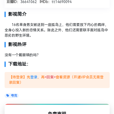
豆瓣ID：
36641062
IMDb：
tt14690094
影视简介
16名单身男女被送到一座孤岛上，他们需要放下内心的羁绊，
全身心投入新的恋情关系。除此之外，他们还需要联手面对孤岛中
恶劣的野生环境。
影视热评
没有一个戴眼镜的吗？
下载地址：
【待登录】先
登录
，再
<回复>
查看资源（开通VIP会员无需登
录回复）
夸克
免责声明