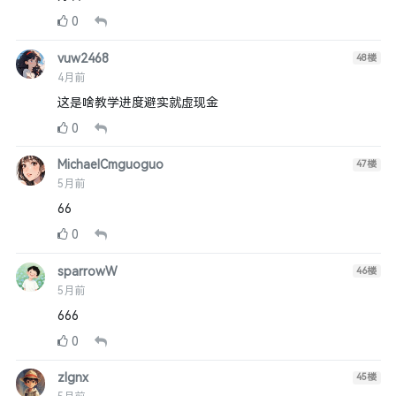
0
vuw2468
48
楼
4月前
这是啥教学进度避实就虚现金
0
MichaelCmguoguo
47
楼
5月前
66
0
sparrowW
46
楼
5月前
666
0
zlgnx
45
楼