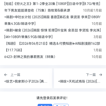
[完结]《狩火之王》第1-2季全20集 [1080P][日语中字][8.7G/夸克]
年下男友姐姐请签收（75集）陈牧耶&蔡承源
10月前
1月前
<韩剧>申社长计划 (2025)[韩国 喜剧][韩石圭 裴贤圣 李来][1080P/
单集4.3GB/韩语中字]
10月前
<韩剧>赌金 (2026)[韩国 惊悚 犯罪][朴宝英 金圣喆 李贤旭 李光洙]
[4K+1080P/单集5.9GB/韩语中字]
3月前
〖短剧〗【2026年06月21日】精选＆付费短剧➕AI短剧漫剧162部
【117.7GB】
1月前
6423-封神之我的暴君男友（88集）
10月前
上一篇
下一篇
<综艺>我家那小子2026 [真人秀][蒋敦豪 余承恩 黄瀚哲 夏之光][1080P/单集1.4GB/国语中字]
<韩综>天机试炼场 (2026)[真人秀][全炫茂 申东熙 姜智荣 ][豆瓣 8.0分][10集全][1080P/单集2.1GB/韩语中字]
请先登录后发表评论！