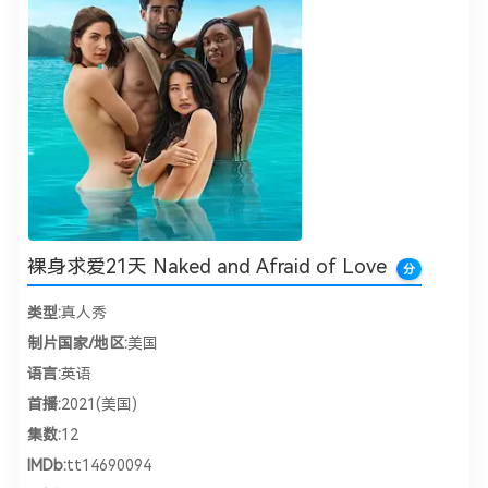
裸身求爱21天 Naked and Afraid of Love
分
类型:
真人秀
制片国家/地区:
美国
语言:
英语
首播:
2021(美国)
集数:
12
IMDb:
tt14690094