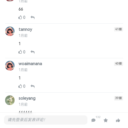
1月前
66
0
tannoy
41
楼
1月前
1
0
woaimanana
40
楼
1月前
1
0
soleyang
39
楼
1月前
666666
132
请先登录后发表评论！
0