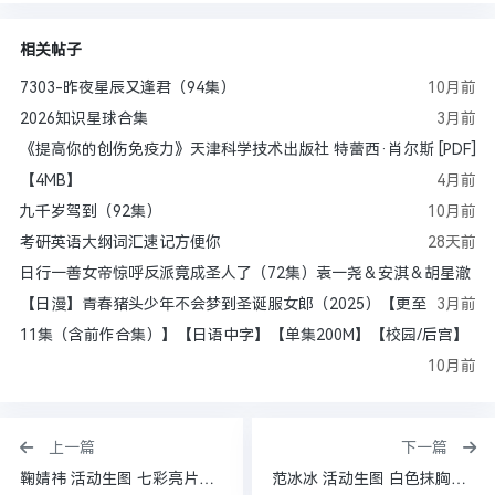
相关帖子
7303-昨夜星辰又逢君（94集）
10月前
2026知识星球合集
3月前
《提高你的创伤免疫力》天津科学技术出版社 特蕾西·肖尔斯 [PDF]
【4MB】
4月前
九千岁驾到（92集）
10月前
考研英语大纲词汇速记方便你
28天前
日行一善女帝惊呼反派竟成圣人了（72集）袁一尧＆安淇＆胡星澈
【日漫】青春猪头少年不会梦到圣诞服女郎（2025）【更至
3月前
11集（含前作合集）】【日语中字】【单集200M】【校园/后宫】
10月前
上一篇
下一篇
鞠婧祎 活动生图 七彩亮片V领拖尾长裙[128P 2G]
范冰冰 活动生图 白色抹胸深V礼服长裙[26P 168M]