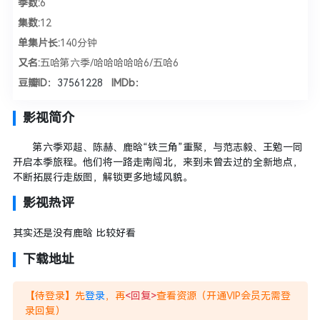
季数:
6
集数:
12
单集片长:
140分钟
又名:
五哈第六季/哈哈哈哈哈6/五哈6
豆瓣ID：
37561228
IMDb：
影视简介
第六季邓超、陈赫、鹿晗“铁三角”重聚，与范志毅、王勉一同
开启本季旅程。他们将一路走南闯北，来到未曾去过的全新地点，
不断拓展行走版图，解锁更多地域风貌。
影视热评
其实还是没有鹿晗 比较好看
下载地址
【待登录】先
登录
，再
<回复>
查看资源（开通VIP会员无需登
录回复）