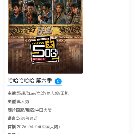
哈哈哈哈哈 第六季
分
主演
:邓超/陈赫/鹿晗/范志毅/王勉
类型:
真人秀
制片国家/地区:
中国大陆
语言:
汉语普通话
首播:
2026-04-04(中国大陆)