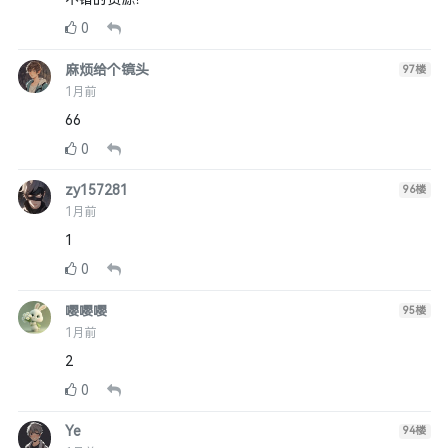
0
麻烦给个镜头
97
楼
1月前
66
0
zy157281
96
楼
1月前
1
0
嘤嘤嘤
95
楼
1月前
2
0
Ye
94
楼