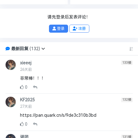
请先登录后发表评论！
登录
注册
最新回复
(
132
)
xieeej
133
楼
26天前
非常棒！！！
0
KF2025
132
楼
27天前
https://pan.quark.cn/s/9de3c310b3bd
0
谜团
131
楼