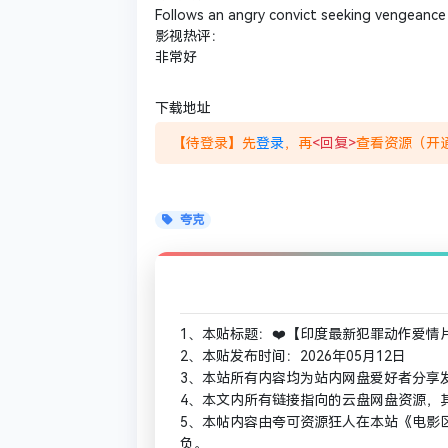
Follows an angry convict seeking vengeance 
影视热评：
非常好
下载地址
【待登录】先
登录
，再
<回复>
查看资源（开通
夸克
1、本贴标题：❤️【印度最新犯罪动作爱情片】怒火焚
2、本贴发布时间：2026年05月12日
3、本站所有内容均为站内网盘爱好者分享
4、本文内所有链接指向的云盘网盘资源，
5、本帖内容由夸可资源狂人在本站《电影区
负。