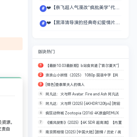
❤️【奈飞超人气漫改“疯批美学”代表作】狂赌之渊 电影版【2019】BD1080P [中文字幕] [5.9G]
#
❤️【黑泽清导演的经典奇幻爱情片】岸边之旅【2015】BD1080P [中文字幕] [2.5G]
#
版块热门
1
【最新10.03最新期】b站食贫道 ["首尔夏天"]
2
浪浪山小妖怪（2025） 1080p 国语中字【共
(2025) 4K [内嵌中字][附往期全集视频]【144.8G】
3
[情色]查泰莱夫人的情人
6.7GB】
4
阿凡达：火与烬 Avatar: Fire and Ash 阿凡达
1981.BD1080P.X265.10Bit.AC3.DDP5.1.English.CH
5
阿凡达：火与烬 (2025) [4KHDR120fps] [附前
3(2025) 4K 120帧 英语中字[72.4GB]
S-ENG.JKYY[3.2G]
6
疯狂动物城 Zootopia (2016) 4K原盘REMUX
两部] [国英双语 / 中英字幕] [共65G] 又名：阿凡达3
关资源。
7
《捕风捉影》(2025)【4K SDR 超高清】【内置
国英双音 内封中英双语字幕【45.9G】
文责自
8
南京照相馆 (2025) [中国大陆] [剧情 / 历史 / 战
官中字幕】【国粤双语音轨版本】（9.1G）（捕风追