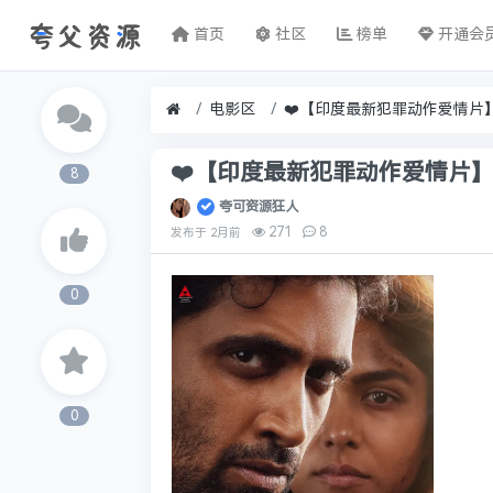
首页
社区
榜单
开通会
电影区
❤️【印度最新犯罪动作爱情片】怒火焚情
8
夸可资源狂人
271
8
发布于
2月前
0
0