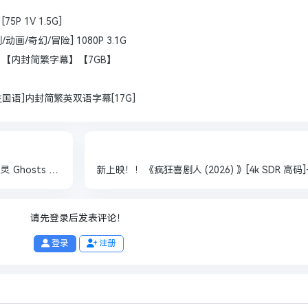
 1V 1.5G]
动画/奇幻/冒险] 1080P 3.1G
音轨】【内封简繁字幕】【7GB】
原生国语]内封简繁英双语字幕[17G]
❤️【非常适合半夜看的战争科幻恐怖片】战争幽灵 Ghosts of War【2020】BD1080P [中文字幕] [6.1G]
请先登录后发表评论！
登录
注册