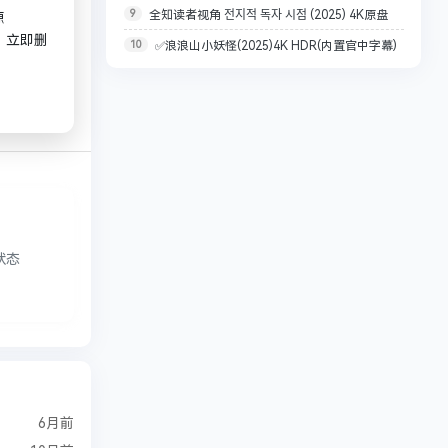
9
全知读者视角 전지적 독자 시점 (2025) 4K原盘
争] 汉语普通话 / 4K高清资源
影）【梁家辉影帝作品】
源
，立即删
10
✅浪浪山小妖怪(2025)4K HDR(内置官中字幕)
REMUUX 杜比视界 内封字幕【73.6G】
杜比音效 （共74.9G）【多规格合集】
状态
6月前