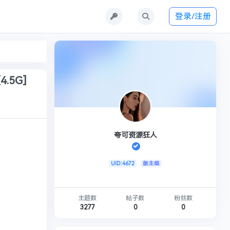
登录/注册
.5G]
夸可资源狂人
UID:4672
版主组
主题数
帖子数
粉丝数
3277
0
0