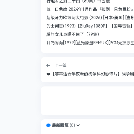
行道者之剑二十四（80集）书雪漫
咬一口兔娘 2024年1月作品『捡到一只黄豆粉』[75P
超级马力欧银河大电影 (2026) [日本/美国] [喜剧/
的士判官(1993)【BluRay.1080P】【国粤
朕的女儿身瞒不住了（79集）
哪吒闹海[1979][蓝光原盘REMUX][PCM无损
上一篇
最新回复
(
8
)