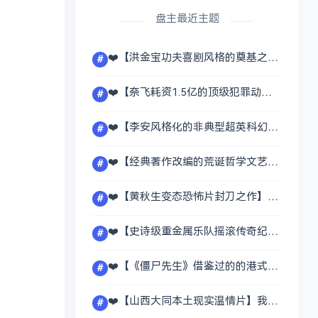
盘主最近主题
❤️【‌洪金宝功夫喜剧风格的奠基之作】赞先生与找钱华（珍藏版）【1978】蓝光原盘1080P [中文字幕] [25.7G]
#
❤️【奈飞耗资1.5亿的顶级犯罪动作爽片】鬼影特攻：以暴制暴 6 Underground【2019】BD1080P [中英字幕] [7..3G]
#
❤️【李安风格化的非典型超英科幻神作】绿巨人浩克 Hulk【2003】BD1080P [外挂中字] [6G]
#
❤️【经典著作改编的荒诞哲学文艺犯罪片】局外人 L'Étranger【2025】BD1080P [中法字幕] [3.6G]
#
❤️【黄秋生变态恐怖片封刀之作】失眠TheSleepCurse【2017】BD1080P [中文字幕] [10.2G]
#
❤️【史诗级重金属乐队摇滚传奇纪录片】铁娘子乐队：燃烧雄心【2026】4K/2160P [官方中字] [7.3G]
#
❤️【《僵尸先生》借鉴过的的港式另类僵尸片】追鬼七雄 (珍藏版)【1983】蓝光原盘1080P [外挂中字] [17.6G]
#
❤️【山西大同本土现实温情片】我的的士爸爸MyTaxiDad【2025公映】BD1080P [国语中字] [2.3G]
#