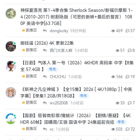
神探夏洛克 第1-4季合集 Sherlock Season/新福尔摩斯 1-
4 (2010-2017) 附剧场版（可恶的新娘+最后的誓言） 108
0P 英语中字[63.7GB]
剧集区
donglucky
58分钟前
459
37
御廷谣 (2026) 4K 更新22集
剧集区
西门大官人啊
1小时前
51
8
【日剧】气体人 第一号（2026）4KHDR 高码率 中字【8集
全 57.4GB 】
夸克
剧集区
CHUCHU
1小时前
166
19
《斩神之凡尘神域 》【全15集】2026 [ 4K/1080p ] [ 中英
字幕]【单集1.2GB/共18GB】
夸克
剧集区
wc202008
1小时前
33
7
【国剧】低智商犯罪/擒贼计（2026）【剧情/悬疑】【4K
HDR 60帧】田曦薇/王骁 国语中字 24集超前完结
夸克
剧集区
vc
1小时前
503
72