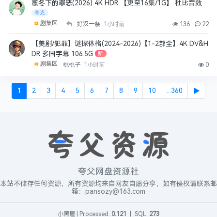
凛冬下的罪恶(2026) 4K HDR 【更至16集/1G】 杜比音效
夸克
剧集区
好汉一条
1小时前
136
22
【美剧/犯罪】谜探休格(2024-2026)【1-2部全】4K DV&H
DR 多国字幕 106.5G
新
剧集区
桃桃子
1小时前
0
1
2
3
4
5
6
7
8
9
10
...360
▶
夸父网盘资源社
本站不储存任何资源，所有资源均来自网友自愿分享，如有侵权请联系邮
箱：pansozy@163.com
小黑屋
|
Processed:
0.121
|
SQL:
273