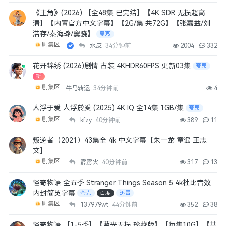
《主角》(2026) 【全48集 已完结】【4K SDR 无损超高
清】【内置官方中文字幕】【2G/集 共72G】【张嘉益/刘
浩存/秦海璐/窦骁】
夸克
剧集区
水皮
34分钟前
2004
332
花开锦绣 (2026)剧情 古装 4KHDR60FPS 更新03集
夸克
新
剧集区
牛马转运
34分钟前
4
人浮于爱 人浮於愛 (2025) 4K IQ 全14集 1GB/集
夸克
剧集区
kfzy
40分钟前
389
11
叛逆者（2021）43集全 4k 中文字幕【朱一龙 童谣 王志
文】
剧集区
霹雳火
40分钟前
317
13
怪奇物语 全五季 Stranger Things Season 5 4k杜比音效
内封简英字幕
夸克
百度
迅雷
剧集区
137979wt
44分钟前
352
38
怪奇物语 【1-5季】【蓝光无损 珍藏版】【每集10G】【共