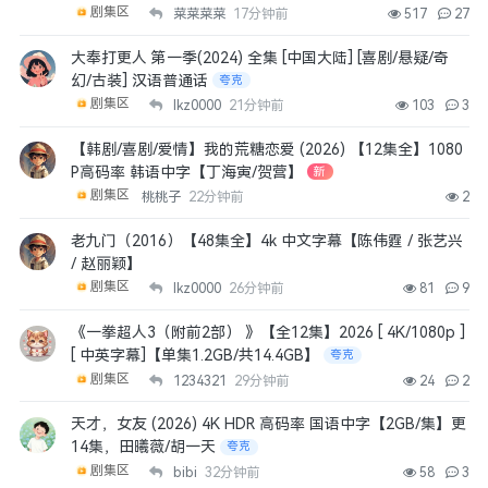
剧集区
菜菜菜菜
17分钟前
517
27
大奉打更人 第一季(2024) 全集 [中国大陆] [喜剧/悬疑/奇
幻/古装] 汉语普通话
夸克
剧集区
lkz0000
21分钟前
103
3
【韩剧/喜剧/爱情】我的荒糖恋爱 (2026) 【12集全】1080
P高码率 韩语中字【丁海寅/贺营】
新
剧集区
桃桃子
22分钟前
2
老九门（2016）【48集全】4k 中文字幕【陈伟霆 / 张艺兴
/ 赵丽颖】
剧集区
lkz0000
26分钟前
81
9
《一拳超人3（附前2部） 》【全12集】2026 [ 4K/1080p ]
[ 中英字幕]【单集1.2GB/共14.4GB】
夸克
剧集区
1234321
29分钟前
24
2
天才，女友‎ (2026) 4K HDR 高码率 国语中字【2GB/集】更
14集，田曦薇/胡一天
夸克
剧集区
bibi
32分钟前
58
3