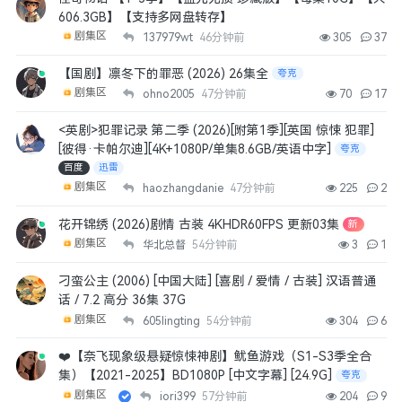
606.3GB】【支持多网盘转存】
剧集区
137979wt
46分钟前
305
37
【国剧】凛冬下的罪恶 (2026) 26集全
夸克
剧集区
ohno2005
47分钟前
70
17
<英剧>犯罪记录 第二季 (2026)[附第1季][英国 惊悚 犯罪]
[彼得·卡帕尔迪][4K+1080P/单集8.6GB/英语中字]
夸克
百度
迅雷
剧集区
haozhangdanie
47分钟前
225
2
花开锦绣 (2026)剧情 古装 4KHDR60FPS 更新03集
新
剧集区
华北总督
54分钟前
3
1
刁蛮公主 (2006) [中国大陆] [喜剧 / 爱情 / 古装] 汉语普通
话 / 7.2 高分 36集 37G
剧集区
605lingting
54分钟前
304
6
❤️【奈飞现象级悬疑惊悚神剧】鱿鱼游戏（S1-S3季全合
集）【2021-2025】BD1080P [中文字幕] [24.9G]
夸克
剧集区
iori399
57分钟前
204
9