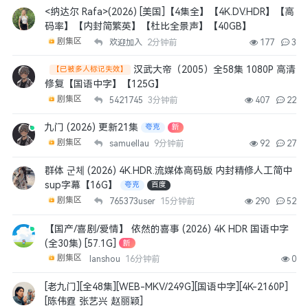
<纳达尔 Rafa>(2026) [美国]【4集全】【4K.DV.HDR】【高
码率】【内封简繁英】【杜比全景声】【40GB】
剧集区
欢迎加入
2分钟前
177
3
汉武大帝（2005）全58集 1080P 高清
【已被多人标记失效】
修复【国语中字】【125G】
剧集区
5421745
3分钟前
407
22
九门 (2026) 更新21集
夸克
新
剧集区
samuellau
9分钟前
92
27
群体 군체 (2026) 4K.HDR.流媒体高码版 内封精修人工简中
sup字幕【16G】
夸克
百度
剧集区
765373user
15分钟前
290
52
【国产/喜剧/爱情】 依然的喜事 (2026) 4K HDR 国语中字
(全30集) [57.1G]
新
剧集区
lanshou
16分钟前
0
[老九门][全48集][WEB-MKV/249G][国语中字][4K-2160P]
[陈伟霆 张艺兴 赵丽颖]