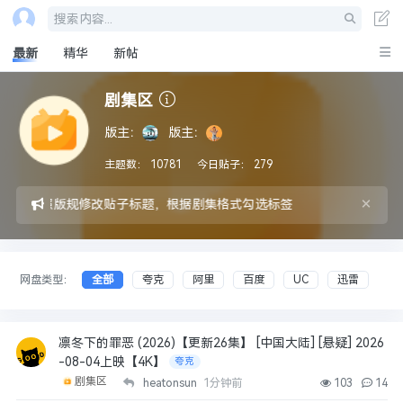
搜索内容...
最新
精华
新帖
剧集区
版主：
版主：
主题数：
10781
今日贴子：
279
×
后请参照版规修改贴子标题，根据剧集格式勾选标签
网盘类型：
全部
夸克
阿里
百度
UC
迅雷
凛冬下的罪恶 (2026)【更新26集】 [中国大陆] [悬疑] 2026
-08-04上映【4K】
夸克
剧集区
heatonsun
1分钟前
103
14