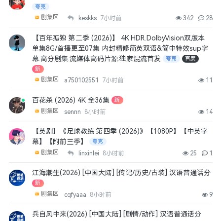
夸克
剧集区
keskks
7小时前
342
28
【百年孤独 第二季 (2026)】 4K.HDR.DolbyVision双版本
单集8G/首播更至07集 内封精修简英双语&简中特效sup字
幕.高分剧集.流媒体高码片源.独家混流首发
夸克
百度
新
剧集区
a750102551
7小时前
11
百花杀 (2026) 4K 全36集
新
剧集区
sennn
8小时前
14
【英剧】《足球教练 第四季 (2026)》【1080P】【中英字
幕】【附前三季】
夸克
剧集区
linxinlei
8小时前
25
1
江海潮生(2026) [中国大陆] [传记/历史/古装] 汉语普通话分
新
剧集区
cqfyaaa
8小时前
9
兵自风中来(2026) [中国大陆] [剧情/动作] 汉语普通话分