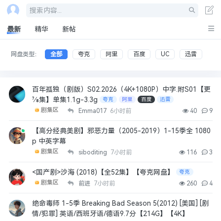
搜索内容...
最新
精华
新帖
网盘类型：
全部
夸克
阿里
百度
UC
迅雷
百年孤独（剧版）S02.2026（4K+1080P）中字.附S01【更
7⁄8集】单集1.1g-3.3g
夸克
阿里
百度
迅雷
剧集区
Emma017
6小时前
40
9
【高分经典美剧】邪恶力量（2005-2019）1-15季全 1080
p 中英字幕
剧集区
siboditing
7小时前
116
3
<国产剧>沙海 (2018)【全52集】【夸克网盘】
夸克
剧集区
前进
7小时前
260
4
绝命毒师 1-5季 Breaking Bad Season 5(2012) [美国] [剧
情/犯罪] 英语/西班牙语/德语9.7分【214G】【4K】