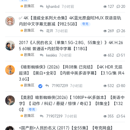
剧集区
kjhanbd
7小时前
127
20
✅ 4K【漫威全系列大合集】4K蓝光原盘REMUX 双语音轨
内封中文字幕无删减【982.5GB】
夸克
剧集区
花开
7小时前
269
26
2017《人民的名义（单集1.5G-2.8G，55集全）》4K H.26
5 60帧 普通话+内封简中字幕【118G】
剧集区
keskks
7小时前
652
51
《暗影蜘蛛侠》(2026) 【共08集 已完结】【4K HDR 无损
超清】【黑白+全彩】【内嵌中英多语字幕】【3.1G/集 共4
3.6G】
剧集区
71907239
7小时前
532
80
【美剧】暗影蜘蛛侠(2026)【 1080P+4K多版本】【英语中
字】【 动作 / 科幻 / 悬疑 / 惊悚 / 奇幻 】【8集全】【132
G】
夸克
剧集区
71907239
7小时前
355
54
<国产剧>人民的名义 (2017)【全55集】【夸克网盘】