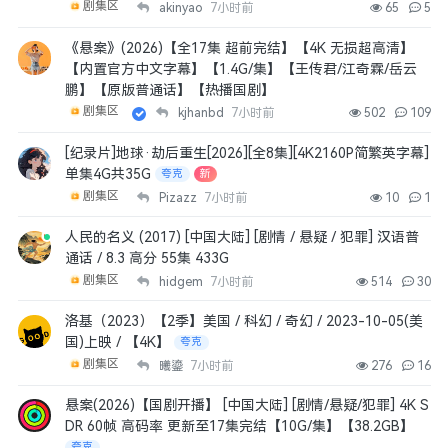
剧集区
akinyao
7小时前
65
5
《悬案》(2026)【全17集 超前完结】【4K 无损超高清】
【内置官方中文字幕】【1.4G/集】【王传君/江奇霖/岳云
鹏】【原版普通话】【热播国剧】
剧集区
kjhanbd
7小时前
502
109
[纪录片]地球·劫后重生[2026][全8集][4K2160P简繁英字幕]
单集4G共35G
夸克
新
剧集区
Pizazz
7小时前
10
1
人民的名义 (2017) [中国大陆] [剧情 / 悬疑 / 犯罪] 汉语普
通话 / 8.3 高分 55集 433G
剧集区
hidgem
7小时前
514
30
洛基（2023）【2季】美国 / 科幻 / 奇幻 / 2023-10-05(美
国)上映 / 【4K】
夸克
剧集区
曦鎏
7小时前
276
16
悬案(2026)【国剧开播】 [中国大陆] [剧情/悬疑/犯罪] 4K S
DR 60帧 高码率 更新至17集完结【10G/集】【38.2GB】
夸克