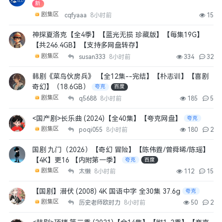
新
剧集区
cqfyaaa
8小时前
15
神探夏洛克【全4季】【蓝光无损 珍藏版】【每集19G】
【共246.4GB】【支持多网盘转存】
剧集区
susan333
8小时前
334
32
韩剧《菜鸟伙房兵》 【全12集--完结】【朴志训】【喜剧
奇幻】（18.6GB）
夸克
百度
剧集区
q5688
8小时前
185
5
<国产剧>长乐曲‎ (2024)【全40集】【夸克网盘】
夸克
剧集区
poqi055
8小时前
180
2
国剧 九门（2026）【奇幻 冒险】【陈伟霆/曾舜晞/陈瑶】
【4K】更16 【内附第一季】
夸克
百度
剧集区
太懒
8小时前
112
15
【国剧】潜伏 (2008) 4K 国语中字 全30集 37.6g
夸克
剧集区
历史老师欧时力
8小时前
50
2