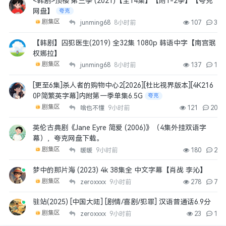
<韩剧>顶楼 第三季 (2021)【全14集】【附1-2季】【夸克
网盘】
夸克
剧集区
junming68
8小时前
107
3
【韩剧】囚犯医生(2019) 全32集 1080p 韩语中字【南宫珉
权娜拉】
剧集区
junming68
8小时前
137
1
[更至6集]杀人者的购物中心2[2026][杜比视界版本][4K216
0P简繁英字幕]内附第一季单集6.5G
夸克
剧集区
啥也不懂
9小时前
121
20
英伦古典剧《Jane Eyre 简爱 (2006)》（4集外挂双语字
幕），夸克网盘下载。
剧集区
暖暖
9小时前
180
2
梦中的那片海 (2023) 4k 38集全 中文字幕【肖战 李沁】
剧集区
zeroxxxx
9小时前
278
7
驻站(2025) [中国大陆] [剧情/喜剧/犯罪] 汉语普通话6.9分
剧集区
zeroxxxx
9小时前
23
1