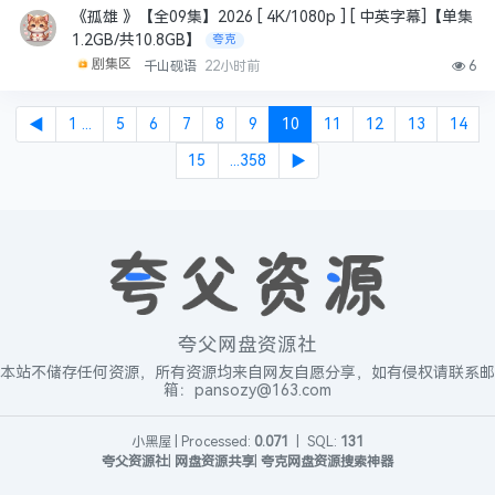
《孤雄 》【全09集】2026 [ 4K/1080p ] [ 中英字幕]【单集
1.2GB/共10.8GB】
夸克
剧集区
千山砚语
22小时前
6
◀
1 ...
5
6
7
8
9
10
11
12
13
14
15
...358
▶
夸父网盘资源社
本站不储存任何资源，所有资源均来自网友自愿分享，如有侵权请联系邮
箱：pansozy@163.com
小黑屋
|
Processed:
0.071
|
SQL:
131
夸父资源社
|
网盘资源共享
|
夸克网盘资源搜索神器