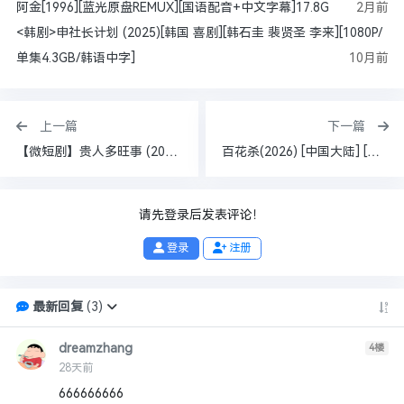
阿金[1996][蓝光原盘REMUX][国语配音+中文字幕]17.8G
2月前
<韩剧>申社长计划 (2025)[韩国 喜剧][韩石圭 裴贤圣 李来][1080P/
单集4.3GB/韩语中字]
10月前
上一篇
下一篇
【微短剧】贵人多旺事 (2026)【4K】【国语中字】【爱情 / 古装】【单集/0.5G】
百花杀(2026) [中国大陆] [剧情/爱情/古装] 汉语普通话分【单集1G】【4K+1080】【更25】
请先登录后发表评论！
登录
注册
最新回复
(
3
)
dreamzhang
4
楼
28天前
666666666