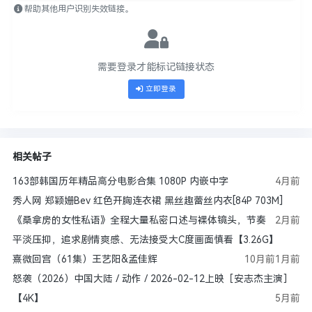
帮助其他用户识别失效链接。
需要登录才能标记链接状态
立即登录
相关帖子
163部韩国历年精品高分电影合集 ​​​1080P 内嵌中字
4月前
秀人网 郑颖姗Bev 红色开胸连衣裙 黑丝趣蕾丝内衣[84P 703M]
《桑拿房的女性私语》全程大量私密口述与裸体镜头，节奏
2月前
平淡压抑，追求剧情爽感、无法接受大C度画面慎看【3.26G】
熹微回宫（61集）王艺阳&孟佳辉
10月前
1月前
怒袭（2026）中国大陆 / 动作 / 2026-02-12上映［安志杰主演］
【4K】
5月前