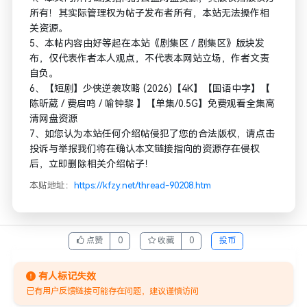
所有！其实际管理权为帖子发布者所有，本站无法操作相
关资源。
5、本帖内容由好等起在本站《剧集区 / 剧集区》版块发
布，仅代表作者本人观点，不代表本网站立场，作者文责
自负。
6、【短剧】少侠逆袭攻略 (2026)【4K】【国语中字】【
陈昕葳 / 费启鸣 / 喻钟黎 】【单集/0.5G】免费观看全集高
清网盘资源
7、如您认为本站任何介绍帖侵犯了您的合法版权，请点击
投诉与举报我们将在确认本文链接指向的资源存在侵权
后，立即删除相关介绍帖子！
本贴地址：
https://kfzy.net/thread-90208.htm
点赞
0
收藏
0
投币
有人标记失效
已有用户反馈链接可能存在问题，建议谨慎访问