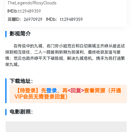
TheLegendofRosyClouds
IMDb:
tt29489359
豆瓣ID：
26970929
IMDb：
tt29489359
影视简介
在传说中的九城，名门穷小姐范云和白切黑城主齐峥从彼此试
探到相互信任，二人一路披荆斩棘为民谋利，最终收获友谊与爱
情；范云也助齐峥平天下破陈规，解决九城危机，携手为民打造繁
荣九城。
下载地址：
【待登录】先
登录
，再
<回复>
查看资源（开通
VIP会员无需登录回复）
电影剧照：