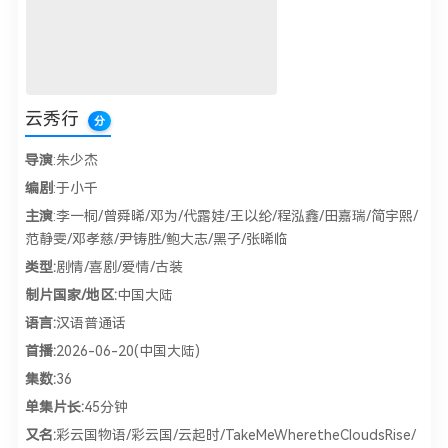
云秀行
分
导演
:朱少杰
编剧
:于小千
主演
:李一桐/曾舜晞/邓为/代露娃/王以纶/程泓鑫/田嘉瑞/简宇熙/
范静雯/邓孝慈/尹铸胜/鲍大志/黑子/张晞临
类型:
剧情/喜剧/爱情/古装
制片国家/地区:
中国大陆
语言:
汉语普通话
首播:
2026-06-20(中国大陆)
集数:
36
单集片长:
45分钟
又名:
彩云国物语/彩云国/云起时/TakeMeWheretheCloudsRise/