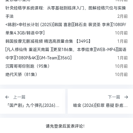
针灸经络学系统课程：从零基础到临床入门，图解经络穴位与实操
手法
2月前
<韩剧>申社长计划 (2025)[韩国 喜剧][韩石圭 裴贤圣 李来][1080P/
单集4.3GB/韩语中字]
10月前
韩国按摩无删减视频 精选高质量合集 【349G】
1月前
[凡人修仙传 重返天南篇 ][更至186集，本季结束][WEB-MP4][国语
中字][1080P&4K][GM-Team][356G]
1月前
沉霄哥哥你别跑（95集）
10月前
绝代天骄（81集）
10月前
上一篇
下一篇
「国产剧」九个弹孔(2026) [中国大陆] 国语中字 首播4集 4K SDR 60fps DDP2.0 1.6G以上/集 更新至12集
暗金 (2026)[犯罪 悬疑 卧底][匡牧野 邓超元 郑中玉 张腾 钟晨瑶] [25集全][4K+1080P/单集354MB/国语中字]
请先登录后发表评论！