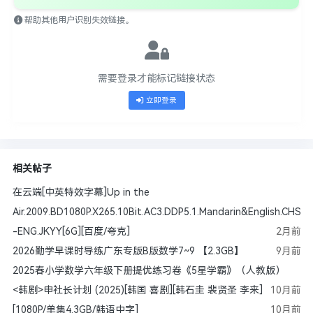
帮助其他用户识别失效链接。
需要登录才能标记链接状态
立即登录
相关帖子
在云端[中英特效字幕]Up in the
Air.2009.BD1080P.X265.10Bit.AC3.DDP5.1.Mandarin&English.CHS
-ENG.JKYY[6G][百度/夸克]
2月前
2026勤学早课时导练广东专版B版数学7~9 【2.3GB】
9月前
2025春小学数学六年级下册提优练习卷《5星学霸》（人教版）
<韩剧>申社长计划 (2025)[韩国 喜剧][韩石圭 裴贤圣 李来]
10月前
[1080P/单集4.3GB/韩语中字]
10月前