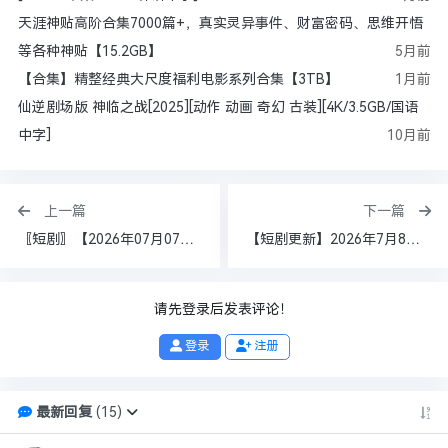
天涯神贴高阶合集7000篇+，真实灵异事件、财富密码、思维开悟
等各种神贴【15.2GB】
5月前
【合集】精整经典大尺度福利电影系列合集【3TB】
1月前
仙逆剧场版 神临之战[2025][动作 动画 奇幻 古装][4K/3.5GB/国语
中字]
10月前
上一篇
下一篇
〖短剧〗【2026年07月07日】精选＆付费短剧➕AI短剧漫剧183部 【125.9GB】
【短剧更新】2026年7月8日目录①｜《种地师妹之青莲农宝》第三季《余公公她只想活命》9部热门短剧合集【9.3GB】夸克网盘
请先登录后发表评论！
登录
注册
最新回复
(
15
)