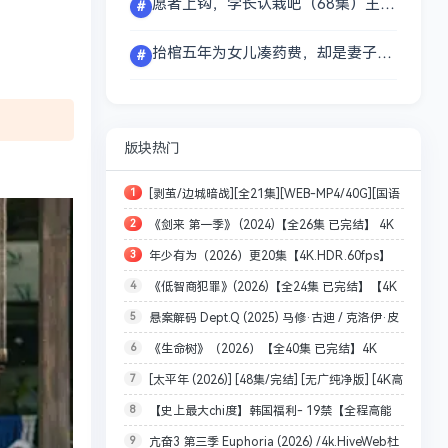
愿者上钩，学长认栽吧（68集）王也＆王阡惠
#
抬棺五年为女儿凑药费，却是妻子的试探（42集）王峥＆申晴
#
版块热门
1
[剥茧/边城暗战][全21集][WEB-MP4/40G][国语
2
《剑来 第一季》 (2024)【全26集 已完结】 4K
配音/中文字幕][4K-2160P][罗云熙 刘雅瑟 2025最
3
年少有为（2026）更20集【4K.HDR.60fps】
HDR 无损超清【内置官方中文字幕】【1.2G/集 共
新]
4
《低智商犯罪》(2026)【全24集 已完结】【4K
【内封简中】单集1.5G
49.9G】
5
悬案解码 Dept.Q (2025) 马修·古迪 / 克洛伊·皮
SDR 无损超高清】【内置官方中文字幕】【1.5G/集
6
《生命树》（2026）【全40集 已完结】4K
里 4K 全9集[内封简英双语字幕][70G]
共26.7G】【王骁/田曦薇/王传君】擒贼记
7
[太平年 (2026)] [48集/完结] [无广纯净版] [4K高
HDR 超高清【内置官方中文字幕】共77.7G【杨紫/
8
【史上最大chi度】韩国福利- 19禁【全程高能
配/杜比视界+SDR60FPS/5.1环绕声+无损HiFi
胡歌/李光洁】
9
亢奋3 第三季 Euphoria (2026) /4k.HiveWeb杜
精华版】大灯狂甩绝绝子！！
声/204G+255G]