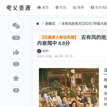
首页
社区
榜单
金币充
剧集区
去有风的地方(
【已被多人标记失效】
16
内嵌简中 8.8分
eivin
235
16
发布于
3月前
0
0
丽
舜