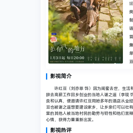
媛
类
制
语
首
集
单
豆
影视简介
许红豆（刘亦菲 饰）因为闺蜜去世，生活和
辞去高薪工作回乡创业的当地人谢之遥（李现 
良和认真，便邀请许红豆用她多年的酒店从业经
豆也被谢之遥想要建设家乡，让乡亲们可以壮
里的其他人被当地村民的勤劳与韧性和他们苦
心情，获得力量重新出发。
影视热评