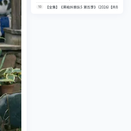
10
【全集】《黑袍纠察队5 第五季》 (2026)【共8
比音效/内封简繁/夸克/百度网盘资源【单集8GB】
集 全完结】【4K HDR 无损超高清】【内置多语字
幕】【8G左右/集 共326.9G】（附1-4季）