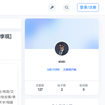
登录/注册
/李现]
eivin
UID:11359
三级用户组
主题数
帖子数
粉丝数
127
2
0
全/杨昆/艾
/姚安娜/曾
天宇/程媛