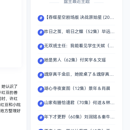
盘主最近主题
【吞噬星空剧场版 决战原始星 (2026)】【4K高码】【国语中字】【类型：动作 / 奇幻 / 动画】
#
昨日之茧，明日之蝶（52集）毕远峰＆李雪莹
#
无双班主任：我能看见学生天赋（63集）于颢鑫＆马嘉穗
#
她是男人（62集）付笑宇＆文瑶
#
魂穿真千金后，她掀桌了＆魂穿真千金后，飒疯了（70集）杜亚飞＆迟宁宁
#
，她认识了
湖心寺夜宴图（12集）景年＆肖晨
#
许红豆的善
同时，许红
山家有膳恰逢君（70集）何适＆林楷杰
#
许红豆和小院
的地方整理好
年下才更野（60集）刘润铭＆秦牛正威
#