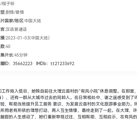
/程子昕
型:
剧情/爱情
片国家/地区:
中国大陆
言:
汉语普通话
播:
2023-01-03(中国大陆)
数:
40
集片长:
45分钟
瓣ID：
35662223
IMDb：
tt21233692
工作陷入低谷，她独自前往大理云苗村的“有风小院”休息调整。在那里
饰），还有一群从大城市过去的同龄人。在日常相处中，谢之遥感受到了
验，帮助当地提升员工服务 意识，为发展云苗村的文化旅游事业助力。
有所用老有所依的理想打动，两人互生情愫，最终走到了一起。在大理，
辣酸甜的人生感动了，她们重新审视过往，互相帮助、互相启示，在有风