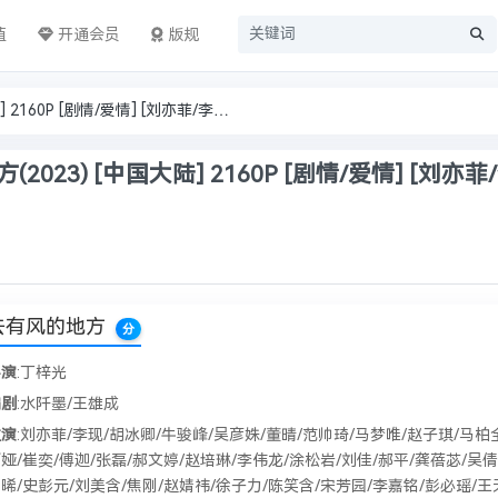
值
开通会员
版规
去有风的地方(2023) [中国大陆] 2160P [剧情/爱情] [刘亦菲/李现] 内嵌简中 8.8分
2023) [中国大陆] 2160P [剧情/爱情] [刘亦菲
去有风的地方
分
导演
:丁梓光
编剧
:水阡墨/王雄成
主演
:刘亦菲/李现/胡冰卿/牛骏峰/吴彦姝/董晴/范帅琦/马梦唯/赵子琪/马柏
娅/崔奕/傅迦/张磊/郝文婷/赵培琳/李伟龙/涂松岩/刘佳/郝平/龚蓓苾/吴倩
晞/史彭元/刘美含/焦刚/赵婧祎/徐子力/陈笑含/宋芳园/李嘉铭/彭必瑶/王