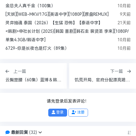
金总夫人真千金（100集）
10月前
[天妖][WEB-MKV/17G][英语中字][1080P][原盘REMUX]
9天前
灵弈抽魂 泰国（2026）【生猛 恐怖】【泰语中字】
21天前
<韩剧>申社长计划 (2025)[韩国 喜剧][韩石圭 裴贤圣 李来][1080P/
单集4.3GB/韩语中字]
10月前
6729-你是长夜也是灯火（89集）
10月前
上一篇
下一篇
云鬓楚腰（60集）蓝博＆韩雨彤
饥荒开局，官府分配漂亮媳妇（80集）杨然＆董雨梦&陆恩馨
请先登录后发表评论！
登录
注册
最新回复
(
32
)