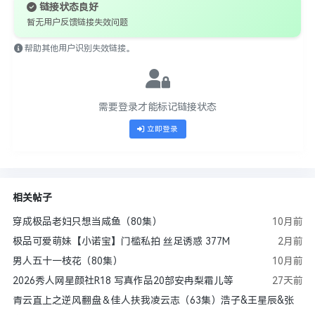
链接状态良好
暂无用户反馈链接失效问题
帮助其他用户识别失效链接。
需要登录才能标记链接状态
立即登录
相关帖子
穿成极品老妇只想当咸鱼（80集）
10月前
极品可爱萌妹【小诺宝】门槛私拍 丝足诱惑 377M
2月前
男人五十一枝花（80集）
10月前
2026秀人网星颜社R18 写真作品20部安冉梨霜儿等
27天前
青云直上之逆风翻盘＆佳人扶我凌云志（63集）浩子&王星辰&张