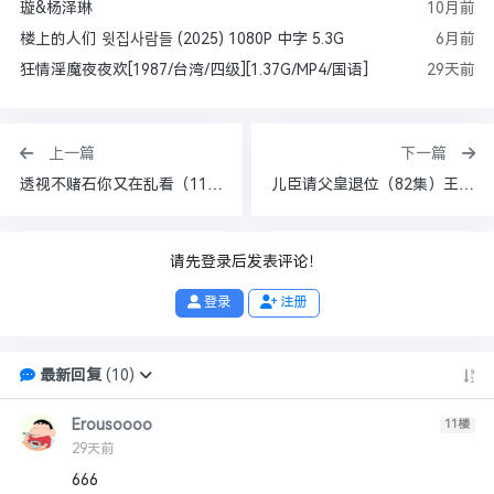
璇&杨泽琳
10月前
楼上的人们 윗집사람들 (2025) 1080P 中字 5.3G
6月前
狂情淫魔夜夜欢[1987/台湾/四级][1.37G/MP4/国语]
29天前
上一篇
下一篇
透视不赌石你又在乱看（119集）
儿臣请父皇退位（82集）王格格&吴玥子
请先登录后发表评论！
登录
注册
最新回复
(
10
)
Erousoooo
11
楼
29天前
666