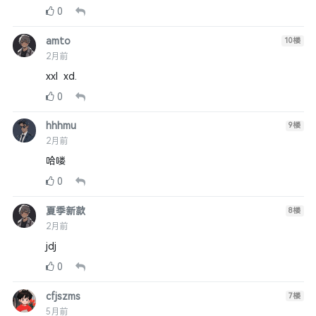
0
amto
10
楼
2月前
xxl xd.
0
hhhmu
9
楼
2月前
哈喽
0
夏季新款
8
楼
2月前
jdj
0
cfjszms
7
楼
5月前