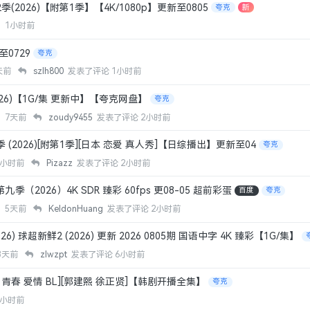
(2026)【附第1季】【4K/1080p】更新至0805
夸克
新
源
1小时前
至0729
夸克
天前
szlh800
发表了评论
1小时前
026)【1G/集 更新中】【夸克网盘】
夸克
泥
7天前
zoudy9455
发表了评论
2小时前
(2026)[附第1季][日本 恋爱 真人秀]【日综播出】更新至04
夸克
6小时前
Pizazz
发表了评论
2小时前
（2026）4K SDR 臻彩 60fps 更08-05 超前彩蛋
百度
夸克
股
5天前
KeldonHuang
发表了评论
2小时前
) 球超新鲜2 (2026) 更新 2026 0805期 国语中字 4K 臻彩【1G/集】
3天前
zlwzpt
发表了评论
6小时前
韩国 青春 爱情 BL][郭建熙 徐正贤]【韩剧开播全集】
夸克
6小时前