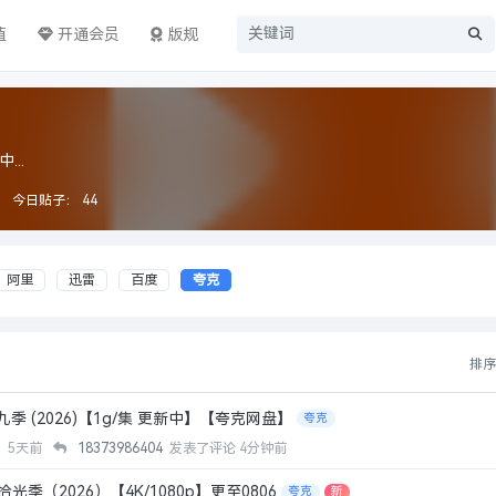
值
开通会员
版规
...
今日贴子：
44
阿里
迅雷
百度
夸克
排
季 (2026)【1g/集 更新中】【夸克网盘】
夸克
泥
5天前
18373986404
发表了评论
4分钟前
季（2026）【4K/1080p】更至0806
夸克
新