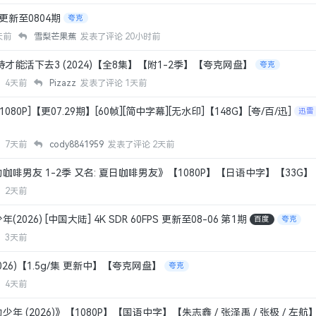
更新至0804期
夸克
天前
雪梨芒果蕉
发表了评论
20小时前
: 坚持才能活下去3 (2024)【全8集】【附1-2季】【夸克网盘】
夸克
泥
4天前
Pizazz
发表了评论
1天前
080P]【更07.29期】[60帧][简中字幕][无水印]【148G】[夸/百/迅]
迅雷
生
7天前
cody8841959
发表了评论
2天前
啡男友 1-2季 又名: 夏日咖啡男友》【1080P】【日语中字】【33G】
等
2天前
026) [中国大陆] 4K SDR 60FPS 更新至08-06 第1期
百度
夸克
股
3天前
026)【1.5g/集 更新中】【夸克网盘】
夸克
泥
4天前
 (2026)》【1080P】【国语中字】【朱志鑫 / 张泽禹 / 张极 / 左航