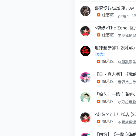
喜欢你我也是 第六季 
综艺区
yangzi
1
<韩综>The Zone
综艺区
不爱或稀
地球超新鲜1-2季[4K+1
夸克
综艺区
紅顏亂浮
【日•真人秀】《我的咖
综艺区
世界第二
「综艺」一路向海的少年(2
综艺区
小刀拉屁
<韩综>宇宙年糕店 (2
综艺区
不爱或稀
【国综】《一路向海的少年