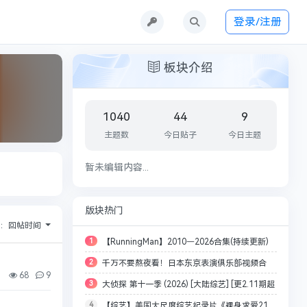
登录/注册
板块介绍
1040
44
9
主题数
今日贴子
今日主题
暂未编辑内容...
版块热门
序：
回帖时间
1
【RunningMan】2010—2026合集(持续更新)
2
千万不要熬夜看！日本东京表演俱乐部视频合
[韩语中字][4k/1080]【1.4T】[夸/百]
68
9
3
大侦探 第十一季 (2026) [大陆综艺] [更2.11期超
集，共534部，近距离拍摄，每部都有精华点
4
【综艺】美国大尺度综艺纪录片《裸身求爱21
前聚会][附十年侦心 新春演唱会][47.5G]
【347GB】