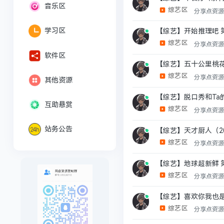
音乐区
综艺区
分享点资
学习区
【综艺】开始推理吧 第四
综艺区
分享点资
软件区
【综艺】五十公里桃花坞6
综艺区
分享点资
其他资源
【综艺】脱口秀和Ta的朋
互助悬赏
综艺区
分享点资
站务公告
【综艺】天才厨人（20
综艺区
分享点资
【综艺】地球超新鲜 第2
综艺区
分享点资
【综艺】喜欢你我也是 第
综艺区
分享点资