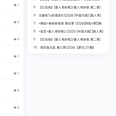
1
5
【已完结】[喜人奇妙夜2/喜人奇妙夜 第二季]
天》荒岛求生，探索频道/原始生活21天恋人篇
6
主咖和Ta的朋友们(2026) [中国大陆] [真人秀]
【附第一季】[WEB-MKV/493G][国语中字]
【31.2GB】
0
7
<韩综>单身即地狱 第五季 (2026)[附前4季][韩
汉语普通话分
[4K/1080P]
8
<综艺>喜人奇妙夜2 (2025) [中国大陆] [真人秀]
国 爱情 真人秀][1080P/单集2GB/韩语中字]
0
9
【已完结】[喜人奇妙夜2/喜人奇妙夜 第二季]
[马东 大张伟 李诞 孟子义 胡先煦 张若昀][1080P/单
10
现在就出发 第三季(2026)【更02.01期】
【附第一季】[WEB-MKV/492.9G][国语中字]
集397MB/国语中字]
【1080P】国语中字 5G/集左右 现在就出发3 附1-2
[4K/1080P]
1
季【55.9G】
1
0
0