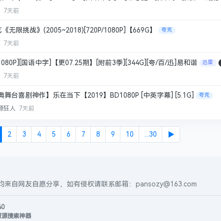
等
7天前
挑战》(2005~2018)[720P/1080P]【669G】
夸克
生
7天前
080P][国语中字]【更07.25期】[附前3季][344G][夸/百/迅]易和谐
迅雷
生
7天前
舞台喜剧神作】乐在当下【2019】BD1080P [中英字幕] [5.1G]
夸克
源狂人
7天前
2
3
4
5
6
7
8
9
10
...30
▶
自网友自愿分享，如有侵权请联系邮箱：pansozy@163.com
40
资源搜索神器