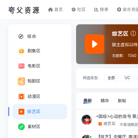
首页
社区
榜单
金币充
综艺区
综合
版主虚拟以待中
剧集区
主题数：
1040
电影区
网盘类型：
全部
UC
短剧区
动漫区
最新
精华
新帖
综艺区
<国综>心动的信号 第九
综艺区
不爱或稀
素材区
【综艺】中餐厅·南洋拾光