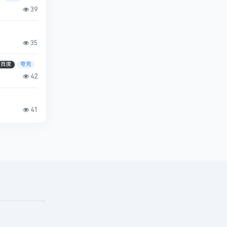
39
35
百度
夸克
42
41