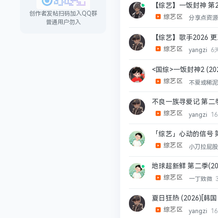
【综艺】一饭封神 第2季
创作者发帖扫码加入QQ群
综艺区
分享点资
普通用户勿入
【综艺】歌手2026 更
综艺区
yangzi
6
<国综>一饭封神2 (2
综艺区
不爱或稀
不良一族寻爱记 第二季 
综艺区
yangzi
1
「综艺」心动的信号 第九季
综艺区
小刀拉屁
地球超新鲜 第二季(2026
综艺区
一丁致微
夏日狂热 (2026)[
综艺区
yangzi
1