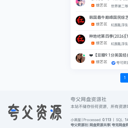
综艺区
世界第二
韩国最牛巅峰国民综艺《无限
综艺区
紅顏亂浮
种地吧第四季(2026)[1
综艺区
紅顏亂浮
❤️【豆瓣9.1分英国经典
综艺区
夸可资
1
夸父网盘资源社
本站不储存任何资源，所有资源均来
小黑屋
|
Processed:
0.113
|
SQL:
1
夸父资源社
|
网盘资源共享
|
夸克网盘