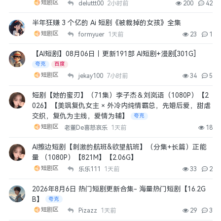
短剧区
deluttt00
2小时前
200
42
半年狂赚 3 个亿的 Ai 短剧《被裁掉的女孩》全集
短剧区
formyuer
1天前
23
1
【AI短剧】08月06日丨更新191部 AI短剧+漫剧[301G]
夸克
百度
短剧区
jekay100
7小时前
34
5
短剧【她的蜜刃】（71集）李子杰＆刘岚语（1080P）【2
026】【美飒复仇女主 × 外冷内纯情霸总，先婚后爱，甜虐
交织，复仇为主线，爱情为辅】
夸克
短剧区
老董De喜怒哀乐
1天前
18
AI擦边短剧【刺激的航班&欲望航班】（分集+长篇）正能
量 （1080P）【821M】【2.06G】
短剧区
乐乐111
1天前
33
2
2026年8月6日 热门短剧更新合集- 海量热门短剧【16.2G
B】
夸克
短剧区
Pizazz
1天前
29
3