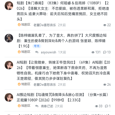
短剧【朱门春闺】（83集）何聪睿＆岳雨婷（1080P）【2
026】【清醒大女主：不恋爱脑，被伤透果断和离，拒绝渣
男回头 追妻火葬场：前夫后知后觉痛苦挽回，女主绝不回
头】
短剧区
老董De喜怒哀乐
2天前
22
【陈梓晴漏乳晕了，为了显大，真的拼了】大尺度擦边短
剧：重生的爱&情到深处&两个人的游戏 张星颖、陈梓晴
【1.9G】
夸克
短剧区
asyouwish
1天前
131
13
AI短剧【让我做妾，转嫁王爷登凤位】（69集）AI短剧【20
26】【带着恨意重生，她果断吞下救命灵药，不再为渣男
牺牲自我。机缘巧合下她救下身中蛊毒、权势滔天的冷血离
王楚君彻，借其势力步步谋划复仇】
短剧区
老董De喜怒哀乐
2天前
24
AI擦边短剧【勾魂情咒&情降头&居心叵测】（分集+长篇）
正能量1080P {2026}【998M】【2.33G】
短剧区
青春已逝
2天前
33
1