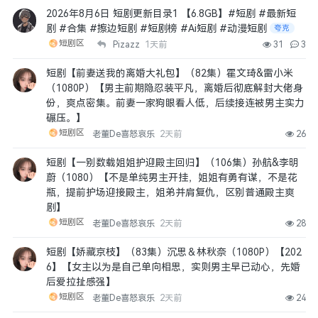
2026年8月6日 短剧更新目录1 【6.8GB】#短剧 #最新短
剧 #合集 #擦边短剧 #短剧榜 #Ai短剧 #动漫短剧
夸克
短剧区
Pizazz
1天前
31
3
短剧【前妻送我的离婚大礼包】（82集）霍文琦&雷小米
（1080P）【男主前期隐忍装平凡，离婚后彻底解封大佬身
份，爽点密集。前妻一家狗眼看人低，后续接连被男主实力
碾压。】
短剧区
老董De喜怒哀乐
2天前
26
短剧【一别数载姐姐护迎殿主回归】（106集）孙航&李明
蔚（1080）【不是单纯男主开挂，姐姐有勇有谋，不是花
瓶，提前护场迎接殿主，姐弟并肩复仇，区别普通殿主爽
剧】
短剧区
老董De喜怒哀乐
2天前
28
短剧【娇藏京枝】（83集）沉思＆林秋奈（1080P）【202
6】【女主以为是自己单向相思，实则男主早已动心，先婚
后爱拉扯感强】
短剧区
老董De喜怒哀乐
2天前
24