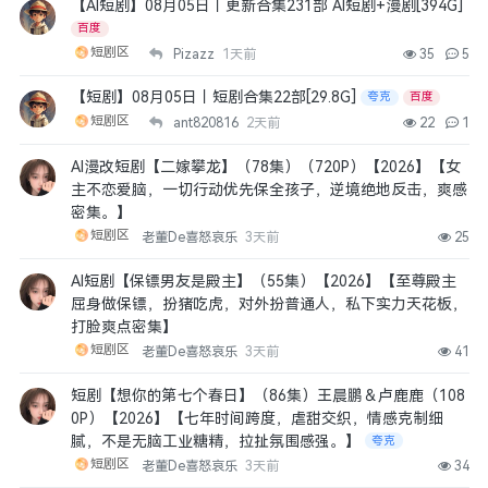
【AI短剧】08月05日丨更新合集231部 AI短剧+漫剧[394G]
百度
短剧区
Pizazz
1天前
35
5
【短剧】08月05日丨短剧合集22部[29.8G]
夸克
百度
短剧区
ant820816
2天前
22
1
AI漫改短剧【二嫁攀龙】（78集）（720P）【2026】【女
主不恋爱脑，一切行动优先保全孩子，逆境绝地反击，爽感
密集。】
短剧区
老董De喜怒哀乐
3天前
25
AI短剧【保镖男友是殿主】（55集）【2026】【至尊殿主
屈身做保镖，扮猪吃虎，对外扮普通人，私下实力天花板，
打脸爽点密集】
短剧区
老董De喜怒哀乐
3天前
41
短剧【想你的第七个春日】（86集）王晨鹏＆卢鹿鹿（108
0P）【2026】【七年时间跨度，虐甜交织，情感克制细
腻，不是无脑工业糖精，拉扯氛围感强。】
夸克
短剧区
老董De喜怒哀乐
3天前
34