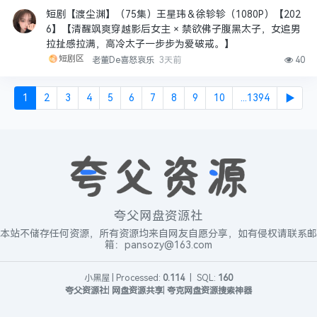
短剧【渡尘渊】（75集）王星玮＆徐轸轸（1080P）【202
6】【清醒飒爽穿越影后女主 × 禁欲佛子腹黑太子，女追男
拉扯感拉满，高冷太子一步步为爱破戒。】
短剧区
老董De喜怒哀乐
3天前
40
1
2
3
4
5
6
7
8
9
10
...1394
▶
夸父网盘资源社
本站不储存任何资源，所有资源均来自网友自愿分享，如有侵权请联系邮
箱：pansozy@163.com
小黑屋
|
Processed:
0.114
|
SQL:
160
夸父资源社
|
网盘资源共享
|
夸克网盘资源搜索神器