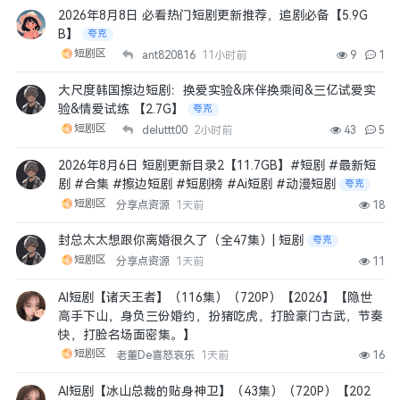
2026年8月8日 必看热门短剧更新推荐，追剧必备【5.9G
B】
夸克
短剧区
ant820816
11小时前
9
1
大尺度韩国擦边短剧：换爱实验&床伴换乘间&三亿试爱实
验&情爱试练 【2.7G】
夸克
短剧区
deluttt00
2小时前
43
5
2026年8月6日 短剧更新目录2【11.7GB】#短剧 #最新短
剧 #合集 #擦边短剧 #短剧榜 #Ai短剧 #动漫短剧
夸克
短剧区
分享点资源
1天前
18
封总太太想跟你离婚很久了（全47集）| 短剧
夸克
短剧区
分享点资源
1天前
11
AI短剧【诸天王者】（116集）（720P）【2026】【隐世
高手下山，身负三份婚约，扮猪吃虎，打脸豪门古武，节奏
快，打脸名场面密集。】
短剧区
老董De喜怒哀乐
1天前
16
AI短剧【冰山总裁的贴身神卫】（43集）（720P）【202