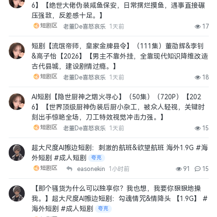
6】【绝世大佬伪装咸鱼保安，日常摆烂摸鱼，遇事直接碾
压强敌，反差感十足。】
短剧区
老董De喜怒哀乐
1天前
17
短剧【流氓帝师，皇家金牌县令】（111集）董劭辉&李钊
&高子怡【2026】【男主不靠外挂，全靠现代知识降维改造
古代县城，建设剧情过瘾。】
短剧区
老董De喜怒哀乐
1天前
18
AI短剧【隐世厨神之烟火寻心】（50集）（720P）【202
6】【世界顶级厨神伪装后厨小杂工，被众人轻视，关键时
刻出手惊艳全场，刀工特效视觉冲击力强。】
短剧区
老董De喜怒哀乐
1天前
15
超大尺度AI擦边短剧：刺激的航班&欲望航班 海外1.9G #海
外短剧 #成人短剧
夸克
短剧区
easonekin
1小时前
91
15
【那个骚货为什么可以独享你？我也想，我要你狠狠地操
我。】超大尺度AI擦边短剧：勾魂情咒& 情⁠降⁠头 【1.9G】 #
海外短剧 #成人短剧
夸克