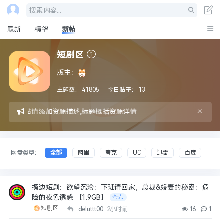
搜索内容...
最新
精华
新帖
短剧区
版主：
主题数：
41805
今日贴子：
13
×
发帖请添加资源描述,标题概括资源详情
网盘类型：
全部
阿里
夸克
UC
迅雷
百度
擦边短剧：欲望沉沦：下班请回家，总裁&娇妻的秘密：危
险的夜色诱惑 【1.9GB】
夸克
短剧区
deluttt00
2小时前
16
1