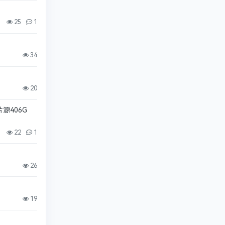
25
1
34
20
源406G
22
1
26
19