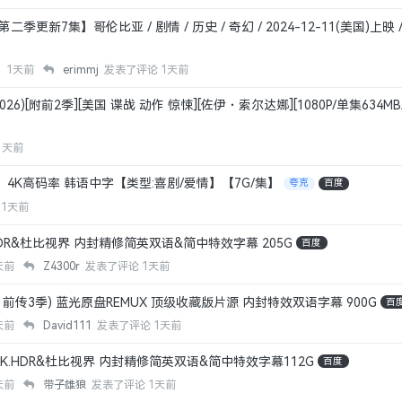
二季更新7集】哥伦比亚 / 剧情 / 历史 / 奇幻 / 2024-12-11(美国)上映 
狸
1天前
erimmj
发表了评论
1天前
026)[附前2季][美国 谍战 动作 惊悚][佐伊・索尔达娜][1080P/单集634M
1天前
）4K高码率 韩语中字【类型:喜剧/爱情】【7G/集】
夸克
百度
1天前
HDR&杜比视界 内封精修简英双语&简中特效字幕 205G
百度
天前
Z4300r
发表了评论
1天前
前传3季) 蓝光原盘REMUX 顶级收藏版片源 内封特效双语字幕 900G
百
天前
David111
发表了评论
1天前
4K.HDR&杜比视界 内封精修简英双语&简中特效字幕112G
百度
天前
带子雄狼
发表了评论
1天前