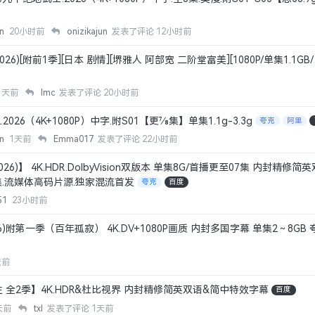
an
20小时前
onizikajun
发表了评论
12小时前
026)[附前1季][日本 剧情][堺雅人 阿部宽 二阶堂富美][1080P/单集1.1GB
1天前
lmc
发表了评论
20小时前
26（4K+1080P）中字.附S01【更7⁄8集】单集1.1g-3.3g
夸克
阿里
an
1天前
Emma017
发表了评论
22小时前
26)】 4K.HDR.DolbyVision双版本 单集8G/首播更至07集 内封精修
集.流媒体高码片源.独家混流首发
夸克
百度
51
23小时前
6)附第一季（百年孤寂） 4K.DV+1080P画质 内封多国字幕 单集2～8GB
天前
全2季】4K.HDR&杜比视界 内封精修简英双语&简中特效字幕
百度
天前
txl
发表了评论
1天前