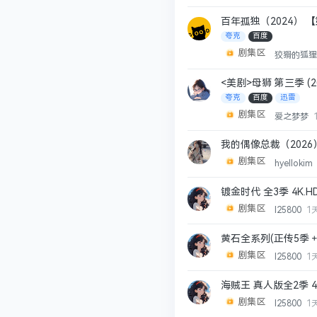
百年孤独（2024） 【第
夸克
百度
剧集区
狡猾的狐
<美剧>母狮 第三季 (2
夸克
百度
迅雷
剧集区
爱之梦梦
我的偶像总裁（2026
剧集区
hyellokim
镀金时代 全3季 4K.
剧集区
l25800
1
黄石全系列(正传5季＋
剧集区
l25800
1
海贼王 真人版全2季 
剧集区
l25800
1