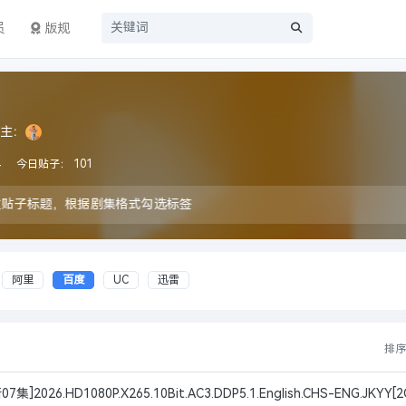
员
版规
主：
4
今日贴子：
101
改贴子标题，根据剧集格式勾选标签
阿里
百度
UC
迅雷
排
026.HD1080P.X265.10Bit.AC3.DDP5.1.English.CHS-ENG.JKYY[2