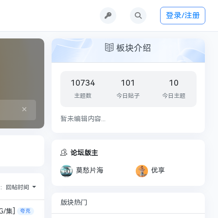
登录/注册
板块介绍
10734
101
10
主题数
今日贴子
今日主题
×
暂未编辑内容...
论坛版主
莫愁片海
优享
序：
回帖时间
版块热门
G/集]
夸克