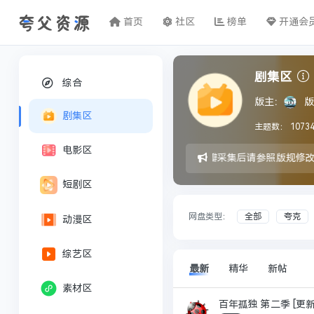
首页
社区
榜单
开通会
剧集区
综合
版主：
版
剧集区
主题数：
1073
电影区
豆瓣采集后请参照版规修
短剧区
网盘类型：
全部
夸克
动漫区
综艺区
最新
精华
新帖
素材区
百年孤独 第二季 [更新07集]2