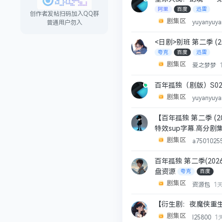
阿里
百度
迅雷
创作者发帖扫码加入QQ群
剧集区
yuyanyuy
普通用户勿入
<日剧>别班 第二季 (2
夸克
百度
迅雷
剧集区
爱之梦梦
百年孤独（剧版）S02.20
剧集区
yuyanyuy
【百年孤独 第二季 (20
特效sup字幕.高分剧
剧集区
a7501025
百年孤独 第二季(202
盘资源
夸克
百度
剧集区
资源包
1
【衍生剧：夜魔侠重生 
剧集区
l25800
1