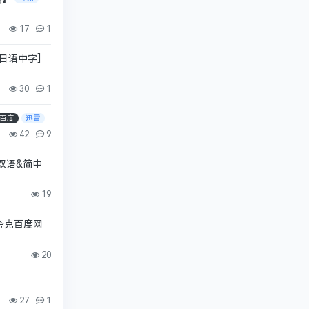
17
1
/日语中字]
30
1
百度
迅雷
42
9
简英双语&简中
19
 夸克百度网
20
27
1