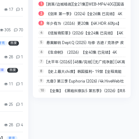
1
[剥茧/边城暗战][全21集][WEB-MP4/40G][国语
17
1
2
《剑来 第一季》 (2024)【全26集 已完结】 4K
配音/中文字幕][4K-2160P][罗云熙 刘雅瑟 2025最
3
年少有为（2026）更20集【4K.HDR.60fps】
HDR 无损超清【内置官方中文字幕】【1.2G/集 共
新]
305
70
4
《低智商犯罪》(2026)【全24集 已完结】【4K
【内封简中】单集1.5G
49.9G】
5
悬案解码 Dept.Q (2025) 马修·古迪 / 克洛伊·皮
SDR 无损超高清】【内置官方中文字幕】【1.5G/集
夸克
百度
6
《生命树》（2026）【全40集 已完结】4K
里 4K 全9集[内封简英双语字幕][70G]
共26.7G】【王骁/田曦薇/王传君】擒贼记
28
1
7
[太平年 (2026)] [48集/完结] [无广纯净版] [4K高
HDR 超高清【内置官方中文字幕】共77.7G【杨紫/
阿里
百度
8
【史上最大chi度】韩国福利- 19禁【全程高能
配/杜比视界+SDR60FPS/5.1环绕声+无损HiFi
胡歌/李光洁】
9
亢奋3 第三季 Euphoria (2026) /4k.HiveWeb杜
精华版】大灯狂甩绝绝子！！
声/204G+255G]
11
1
10
【全集】《黑袍纠察队5 第五季》 (2026)【共8
比音效/内封简繁/夸克/百度网盘资源【单集8GB】
集 全完结】【4K HDR 无损超高清】【内置多语字
25
1
幕】【8G左右/集 共326.9G】（附1-4季）
28
4
g】
夸克