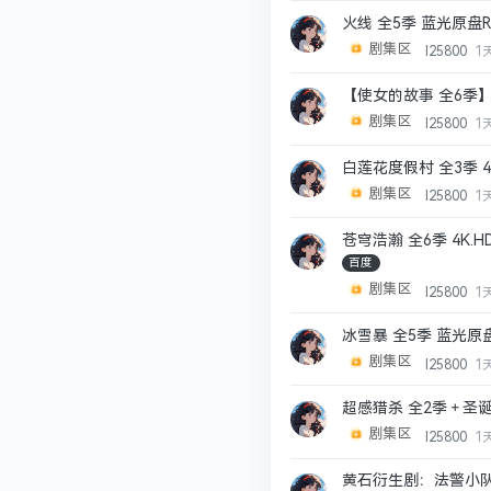
火线 全5季 蓝光原盘R
剧集区
l25800
1
【使女的故事 全6季】
剧集区
l25800
1
白莲花度假村 全3季 4
剧集区
l25800
1
苍穹浩瀚 全6季 4K
百度
剧集区
l25800
1
冰雪暴 全5季 蓝光原
剧集区
l25800
1
超感猎杀 全2季＋圣诞
剧集区
l25800
1
黄石衍生剧：法警小队 (