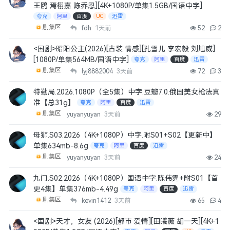
王鸥 焉栩嘉 陈乔恩][4K+1080P/单集1.5GB/国语中字]
夸克
阿里
百度
UC
迅雷
剧集区
fdh
1天前
52
2
<国剧>昭阳公主(2026)[古装 情感][孔雪儿 李宏毅 刘旭威]
[1080P/单集564MB/国语中字]
夸克
阿里
百度
迅雷
剧集区
lyj8882004
3天前
72
3
特勤局.2026.1080P（全5集）中字.豆瓣7.0.俄国美女枪法真
准【总31g】
夸克
阿里
百度
迅雷
剧集区
yuyanyuyan
3天前
29
母狮.S03.2026（4K+1080P）中字.附S01+S02【更新中】
单集634mb-8.6g
夸克
阿里
百度
迅雷
剧集区
yuyanyuyan
3天前
24
九门.S02.2026（4K+1080P）国语中字.陈伟霆+附S01【首
更4集】单集376mb-4.49g
夸克
阿里
百度
迅雷
剧集区
kevin1412
3天前
65
4
<国剧>天才，女友 (2026)[都市 爱情][田曦薇 胡一天][4K+1