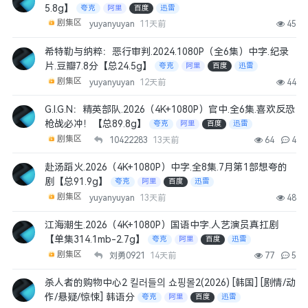
5.8g】
夸克
阿里
百度
迅雷
剧集区
yuyanyuyan
11天前
45
希特勒与纳粹：恶行审判.2024.1080P（全6集）中字.纪录
片.豆瓣7.8分【总24.5g】
夸克
阿里
百度
迅雷
剧集区
yuyanyuyan
12天前
44
G.I.G.N：精英部队.2026（4K+1080P）官中.全6集.喜欢反恐
枪战必冲！【总89.8g】
夸克
阿里
百度
迅雷
剧集区
10422283
13天前
64
4
赴汤蹈火.2026（4K+1080P）中字.全8集.7月第1部想夸的
剧【总91.9g】
夸克
阿里
百度
迅雷
剧集区
yuyanyuyan
13天前
48
江海潮生.2026（4K+1080P）国语中字.人艺演员真扛剧
【单集314.1mb-2.7g】
夸克
阿里
百度
迅雷
剧集区
刘勇0921
14天前
77
5
杀人者的购物中心2 킬러들의 쇼핑몰2(2026) [韩国] [剧情/动
作/悬疑/惊悚] 韩语分
夸克
阿里
百度
迅雷