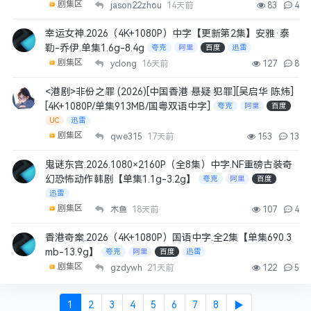
剧集区
jason22zhou
14天前
83
4
幸运女神.2026（4K+1080P）中字【更新第2集】安雅·泰
勒-乔伊.单集1.6g-8.4g
夸克
阿里
百度
迅雷
剧集区
yclong
16天前
127
8
<港剧>非份之罪 (2026)[中国香港 悬疑 犯罪][吴启华 陈炜]
[4K+1080P/单集913MB/国粤双语中字]
夸克
阿里
百度
UC
迅雷
剧集区
qwe315
17天前
153
13
鬼谜东宫.2026.1080×2160P（全8集）中字.NF重磅古装奇
幻恐怖动作韩剧【单集1.1g-3.2g】
夸克
阿里
百度
迅雷
剧集区
木鱼
18天前
107
4
香港奇案.2026（4K+1080P）国语中字.全2集【单集690.3
mb-13.9g】
夸克
阿里
百度
迅雷
剧集区
gzdywh
21天前
122
5
1
2
3
4
5
6
7
8
▶