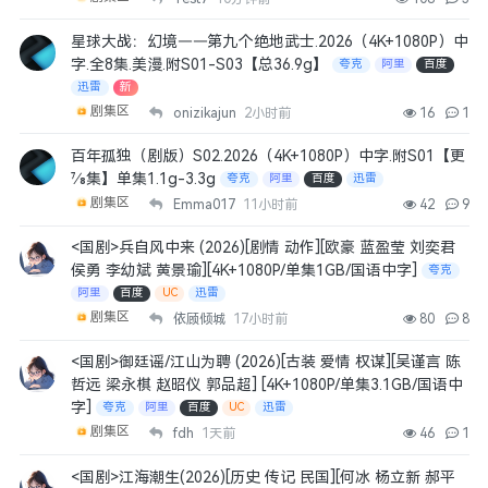
星球大战：幻境——第九个绝地武士.2026（4K+1080P）中
字.全8集.美漫.附S01-S03【总36.9g】
夸克
阿里
百度
迅雷
新
剧集区
onizikajun
2小时前
16
1
百年孤独（剧版）S02.2026（4K+1080P）中字.附S01【更
7⁄8集】单集1.1g-3.3g
夸克
阿里
百度
迅雷
剧集区
Emma017
11小时前
42
9
<国剧>兵自风中来 (2026)[剧情 动作][欧豪 蓝盈莹 刘奕君
侯勇 李幼斌 黄景瑜][4K+1080P/单集1GB/国语中字]
夸克
阿里
百度
UC
迅雷
剧集区
依顾倾城
17小时前
80
8
<国剧>御廷谣‎/江山为聘 (2026)[古装 爱情 权谋][吴谨言 陈
哲远 梁永棋 赵昭仪 郭品超] [4K+1080P/单集3.1GB/国语中
字]
夸克
阿里
百度
UC
迅雷
剧集区
fdh
1天前
46
1
<国剧>江海潮生(2026)[历史 传记 民国][何冰 杨立新 郝平