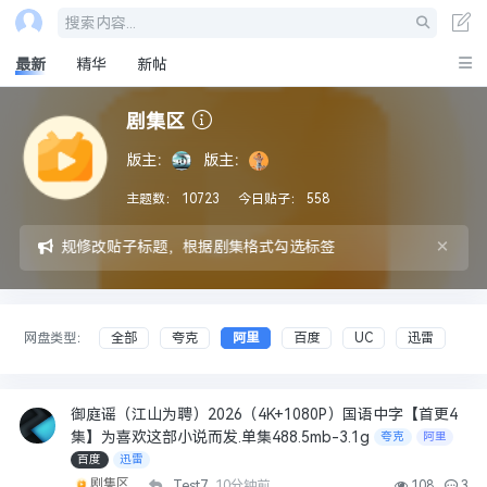
搜索内容...
最新
精华
新帖
剧集区
版主：
版主：
主题数：
10723
今日贴子：
558
×
请参照版规修改贴子标题，根据剧集格式勾选标签
网盘类型：
全部
夸克
阿里
百度
UC
迅雷
御庭谣（江山为聘）2026（4K+1080P）国语中字【首更4
集】为喜欢这部小说而发.单集488.5mb-3.1g
夸克
阿里
百度
迅雷
剧集区
Test7
10分钟前
108
3