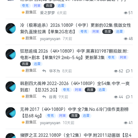
夸克
阿里
百度
迅雷
剧集区
爱之梦梦
6天前
51
冷（极寒追杀）2026.1080P（中字）更新的02集.俄版女性
复仇直接拉满【单集2G左右】
夸克
阿里
百度
迅雷
剧集区
yuyanyuyan
7天前
48
狂怒追缉.2026（4K+1080P）中字.黑寡妇1987翻拍版.附：
电影+剧本【单集929.2mb-5.4g】更新第3集
夸克
阿里
百度
迅雷
剧集区
华不为
8天前
62
1
韩剧四大战神.2022-2026（4K+1080P）全54集.中字.一爽
到底！【总325.2G】
夸克
阿里
百度
迅雷
剧集区
谷雨
9天前
44
1
无神.2017（4K+1080P）中字.全7集.No.6冷门佳作美剧榜
【总68.4g】
夸克
阿里
百度
迅雷
剧集区
yuyanyuyan
10天前
41
猪猡之王.2022.1080P（全12集）中字.附2011动画版【总4