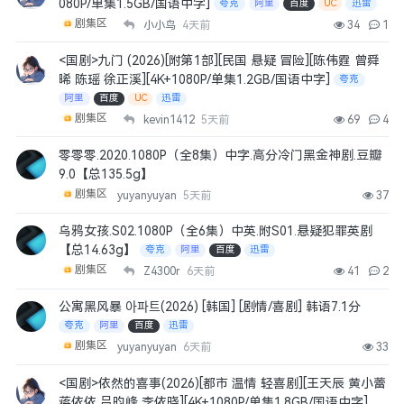
080P/单集1.5GB/国语中字]
夸克
阿里
百度
UC
迅雷
剧集区
小小鸟
4天前
34
1
<国剧>九门 (2026)[附第1部][民国 悬疑 冒险][陈伟霆 曾舜
晞 陈瑶 徐正溪][4K+1080P/单集1.2GB/国语中字]
夸克
阿里
百度
UC
迅雷
剧集区
kevin1412
5天前
69
4
零零零.2020.1080P（全8集）中字.高分冷门黑金神剧.豆瓣
9.0【总135.5g】
剧集区
yuyanyuyan
5天前
37
乌鸦女孩.S02.1080P（全6集）中英.附S01.悬疑犯罪英剧
【总14.63g】
夸克
阿里
百度
迅雷
剧集区
Z4300r
6天前
41
2
公寓黑风暴 아파트(2026) [韩国] [剧情/喜剧] 韩语7.1分
夸克
阿里
百度
迅雷
剧集区
yuyanyuyan
6天前
33
<国剧>依然的喜事(2026)[都市 温情 轻喜剧][王天辰 黄小蕾
蒋依依 吕昀峰 李依晓][4K+1080P/单集1.8GB/国语中字]