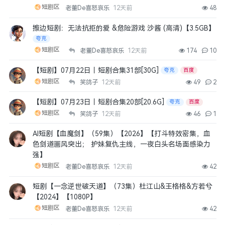
短剧区
老董De喜怒哀乐
12天前
48
擦边短剧：无法抗拒的爱 &危险游戏 沙酱 (高清)【3.5GB】
夸克
短剧区
老董De喜怒哀乐
12天前
174
10
【短剧】07月22日丨短剧合集31部[30G]
夸克
百度
短剧区
笑鸽子
12天前
49
2
【短剧】07月23日丨短剧合集20部[20.6G]
夸克
百度
短剧区
笑鸽子
12天前
46
1
AI短剧【血魔剑】（59集）【2026】【打斗特效密集，血
色剑道画风突出； 护妹复仇主线，一夜白头名场面感染力
强】
短剧区
老董De喜怒哀乐
12天前
42
短剧【一念逆世破天道】（73集）杜江山&王格格&方若兮
【2024】【1080P】
短剧区
老董De喜怒哀乐
12天前
42