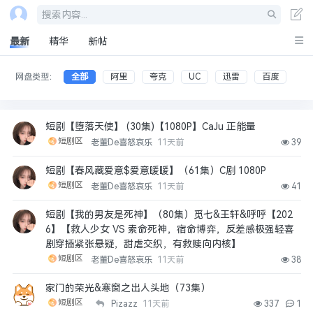
搜索内容...
最新
精华
新帖
网盘类型：
全部
阿里
夸克
UC
迅雷
百度
短剧【堕落天使】 (30集)【1080P】CaJu 正能量
短剧区
老董De喜怒哀乐
11天前
39
短剧【春风藏爱意$爱意暖暖】（61集）C剧 1080P
短剧区
老董De喜怒哀乐
11天前
41
短剧【我的男友是死神】（80集）觅七&王轩&呼呼【202
6】【救人少女 VS 索命死神，宿命博弈，反差感极强轻喜
剧穿插紧张悬疑，甜虐交织，有救赎向内核】
短剧区
老董De喜怒哀乐
11天前
38
家门的荣光&寒窗之出人头地（73集）
短剧区
Pizazz
11天前
337
1