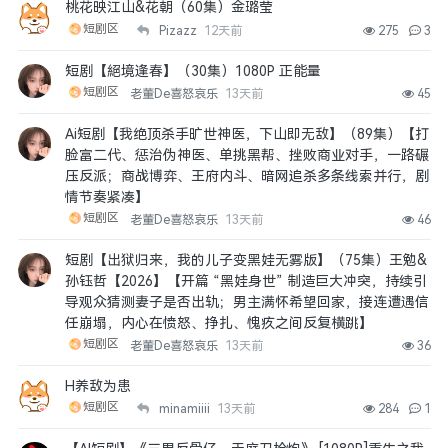
桃花映江山&花朝（60集）金璐莹
短剧区
Pizazz
12天前
275
3
短剧【絕境逢春】（30集）1080P 正能量
短剧区
老董De喜怒哀乐
13天前
45
Ai短剧【我绝顶杀手旷世神医，下山即无敌】（89集）【打
脸富二代、惩治伪神医、单挑黑帮、挫败商业对手，一路碾
压反派；商战博弈、王府内斗、暗网追杀多条线索并行，剧
情节奏紧凑】
短剧区
老董De喜怒哀乐
13天前
46
短剧【出狱归来，我的儿子变黑娃无雾版】（75集）王勉&
孙钰哲【2026】【开篇 “黑娃身世” 制造巨大冲突，持续引
导观众猜测妻子是否出轨；男主满怀希望回家，接连遭遇信
任崩塌，内心在愤怒、挣扎、愧疚之间反复横跳】
短剧区
老董De喜怒哀乐
13天前
36
H养敌为患
短剧区
minamiiii
13天前
284
1