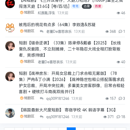
【AI短剧】《三界反骨仔，天庭刀枪炮》 [1080P]重生之我
闯荡天庭【3.6G】[夸/百/迅]
夸克
迅雷
百度
短剧区
紅顏亂浮生
13天前
46
被甩后的桃花有点多（64集）李致逸&苏凝
短剧区
老董De喜怒哀乐
13天前
368
1
短剧【错命逆袭】（33集）陈聿修&戴睿【2025】【长线
复仇反套路，不立刻摊牌，二十年隐忍大戏全程打脸背叛
者，爽感持续】
短剧区
老董De喜怒哀乐
13天前
40
短剧【战神房东：开局女总裁上门求合租无雾版】（78
集）严冉&丁小满【2026】【战神隐世包租公搭配落魄求庇
护女总裁，开局冲突拉满；多重美女房客群像，日常合租轻
喜剧 + 硬核打斗商战双线并行】
短剧区
qq309181246
13天前
157
3
【韩国最新大尺度短剧】 寄宿学校 4K 韩语字幕【3G】
短剧区
qq309181246
13天前
371
18