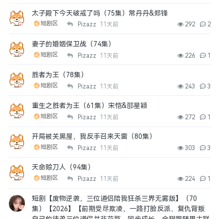
太子殿下今天破戒了吗（75集）常丹丹&郑锋
短剧区
Pizazz
11天前
292
2
妻子的婚姻保卫战（74集）
短剧区
Pizazz
11天前
226
1
胜者为王（78集）
短剧区
Pizazz
11天前
243
3
重生之胜者为王（61集）宋恺&邵星颖
短剧区
Pizazz
11天前
272
1
开局被关黑屋，我反手召来天雷（80集）
短剧区
Pizazz
11天前
303
3
天命赊刀人（94集）
短剧区
Pizazz
11天前
224
1
短剧【废物逆袭，三位道侣陪我狂杀三界无雾版】（70
集）【2026】【前期受尽欺凌，一路打脸反派、复仇背叛