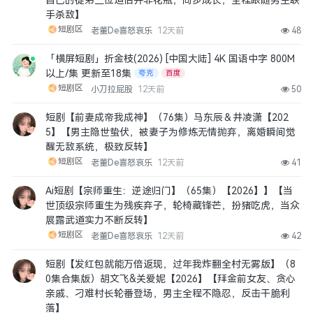
自己的徒弟三位道侣并非花瓶，同步成长，全程跟随男主联
手杀敌】
短剧区
老董De喜怒哀乐
12天前
48
「横屏短剧」折金枝(2026) [中国大陆] 4K 国语中字 800M
以上/集 更新至18集
夸克
百度
短剧区
小刀拉屁股
12天前
50
短剧【前妻成帝我成神】（76集）马东辰＆井凌潇【202
5】【男主隐世蛰伏，被妻子为修炼无情抛弃，离婚瞬间觉
醒无敌系统，极致反转】
短剧区
老董De喜怒哀乐
12天前
41
Ai短剧【宗师重生：逆途归门】（65集）【2026】】【当
世顶级宗师重生为残疾弃子，轮椅藏锋芒，扮猪吃虎，当众
展露武道实力不断反转】
短剧区
老董De喜怒哀乐
12天前
42
短剧【发红包就能万倍返现，过年我炸翻全村无雾版】（8
0集合集版）胡文飞&关爱妮【2026】【拜金前女友、贪心
亲戚、刁难村长轮番登场，男主全程不隐忍，反击干脆利
落】