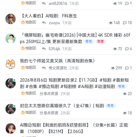
短剧区
ant820816
1天前
19
1
【大人看的】AI短剧：F科医生
短剧区
zuopu
1天前
148
18
「横屏短剧」幽宅奇谭(2026) [中国大陆] 4K SDR 臻彩 60f
ps 250M以上/集 更新至最新集数
夸克
百度
短剧区
5354jk
1天前
73
4
我的七个师姐又美又飒（高清短剧合集）
短剧区
夸父资源社
2天前
299
1
2026年8月6日 短剧更新目录2【11.7GB】#短剧 #最新短
剧 #合集 #擦边短剧 #短剧榜 #Ai短剧 #动漫短剧
夸克
短剧区
分享点资源
2天前
23
封总太太想跟你离婚很久了（全47集）| 短剧
夸克
短剧区
分享点资源
2天前
18
AI擦边短剧【刺激的航班&欲望航班】（分集+长篇）正能
量 （1080P）【821M】【2.06G】