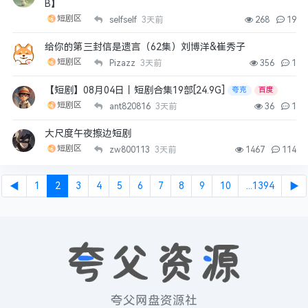
B】
短剧区
selfself
3天前
268
19
给你的第三封信是遗言（62集）刘博洋&崔秀子
短剧区
Pizazz
3天前
356
1
【短剧】08月04日丨短剧合集19部[24.9G]
夸克
百度
短剧区
ant820816
3天前
36
1
大尺度午夜擦边短剧
短剧区
zw800113
3天前
1467
114
◀
1
2
3
4
5
6
7
8
9
10
...1394
▶
夸父网盘资源社