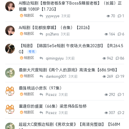
AI擦边短剧【推倒老板&拿下Boss&睡服老板】（长篇）正
能量 1080P【1.72G】
短剧区
yyywyye
3天前
70
1
Ai短剧【花都按摩城】（合集）【2026】
短剧区
ps2fans
3天前
164
6
【短剧】【韩国SeSe短剧 午夜场大合集202部】【共264.5
G】
夸克
短剧区
qimingyiyu
3天前
942
86
最新大尺度短剧《两个人的游戏》高清全集【686.5MB】
短剧区
dankong001
3天前
269
19
最强桃运小房东（97集）
短剧区
Pizazz
3天前
292
1
重逢你的盛夏（66集）梁思伟&伍怡桥
短剧区
Pizazz
3天前
307
2
超超大C度擦边短剧《男欢女爱》【高清完整版】【568M