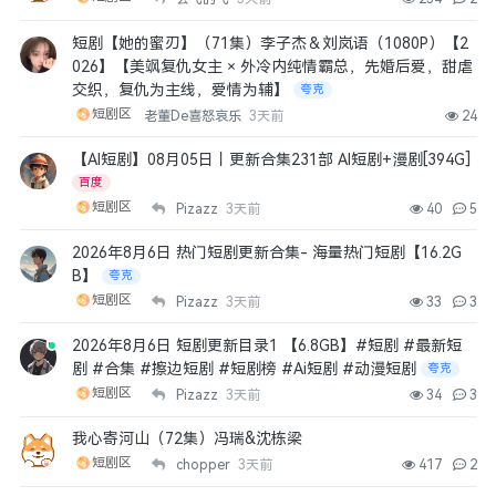
短剧【她的蜜刃】（71集）李子杰＆刘岚语（1080P）【2
026】【美飒复仇女主 × 外冷内纯情霸总，先婚后爱，甜虐
交织，复仇为主线，爱情为辅】
夸克
短剧区
老董De喜怒哀乐
3天前
24
【AI短剧】08月05日丨更新合集231部 AI短剧+漫剧[394G]
百度
短剧区
Pizazz
3天前
40
5
2026年8月6日 热门短剧更新合集- 海量热门短剧【16.2G
B】
夸克
短剧区
Pizazz
3天前
33
3
2026年8月6日 短剧更新目录1 【6.8GB】#短剧 #最新短
剧 #合集 #擦边短剧 #短剧榜 #Ai短剧 #动漫短剧
夸克
短剧区
Pizazz
3天前
34
3
我心寄河山（72集）冯瑞&沈栋梁
短剧区
chopper
3天前
417
2