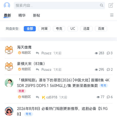
搜索内容...
最新
精华
新帖
网盘类型：
全部
阿里
夸克
UC
迅雷
百度
海天雄鹰
短剧区
Pizazz
1天前
283
3
豪横大宋（83集）
短剧区
Pizazz
1天前
295
2
「横屏短剧」凛冬下的罪恶(2026) [中国大陆] 首播8集 4K
SDR 25FPS DDP5.1 560M以上/集 更新至最新集数
夸克
百度
短剧区
77
6
cd5918
1天前
2026年8月8日 必看热门短剧更新推荐，追剧必备【5.9G
B】
夸克