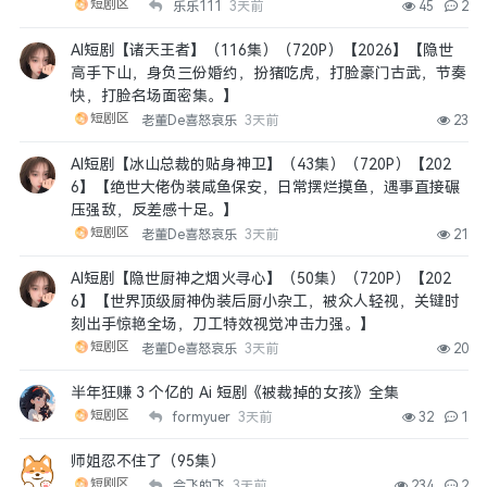
短剧区
乐乐111
3天前
45
2
AI短剧【诸天王者】（116集）（720P）【2026】【隐世
高手下山，身负三份婚约，扮猪吃虎，打脸豪门古武，节奏
快，打脸名场面密集。】
短剧区
老董De喜怒哀乐
3天前
23
AI短剧【冰山总裁的贴身神卫】（43集）（720P）【202
6】【绝世大佬伪装咸鱼保安，日常摆烂摸鱼，遇事直接碾
压强敌，反差感十足。】
短剧区
老董De喜怒哀乐
3天前
21
AI短剧【隐世厨神之烟火寻心】（50集）（720P）【202
6】【世界顶级厨神伪装后厨小杂工，被众人轻视，关键时
刻出手惊艳全场，刀工特效视觉冲击力强。】
短剧区
老董De喜怒哀乐
3天前
20
半年狂赚 3 个亿的 Ai 短剧《被裁掉的女孩》全集
短剧区
formyuer
3天前
32
1
师姐忍不住了（95集）
短剧区
会飞的飞
3天前
234
2