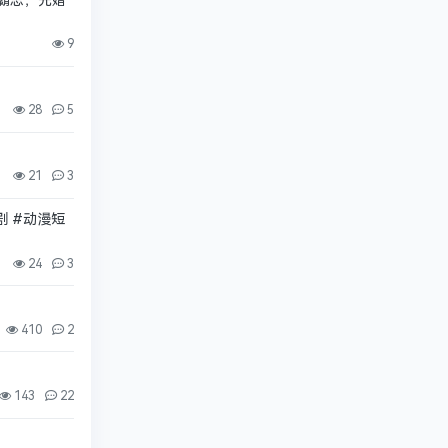
情霸总，先婚
9
28
5
21
3
短剧 #动漫短
24
3
410
2
143
22