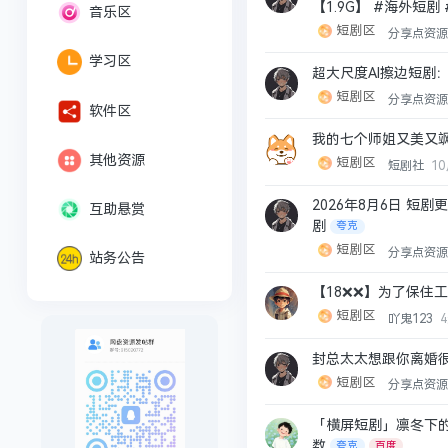
【1.9G】 #海外短剧
音乐区
短剧区
分享点资
学习区
超大尺度AI擦边短剧：
短剧区
分享点资
软件区
我的七个师姐又美又
其他资源
短剧区
短剧社
1
2026年8月6日 短剧
互助悬赏
剧
夸克
短剧区
分享点资
站务公告
【18❌❌】为了保住
短剧区
吖鬼123
封总太太想跟你离婚很
短剧区
分享点资
「横屏短剧」凛冬下的罪恶(
数
夸克
百度