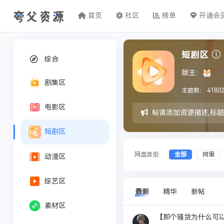
首页
社区
榜单
开通会
短剧区
综合
版主：
剧集区
主题数：
4180
电影区
发帖请添加资源描述,标
短剧区
网盘类型：
全部
阿里
动漫区
综艺区
最新
精华
新帖
素材区
【那个骚货为什么可以