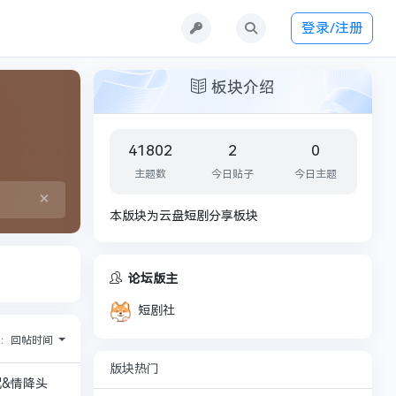
登录/注册
板块介绍
41802
2
0
主题数
今日贴子
今日主题
×
本版块为云盘短剧分享板块
论坛版主
短剧社
序：
回帖时间
版块热门
情⁠降⁠头