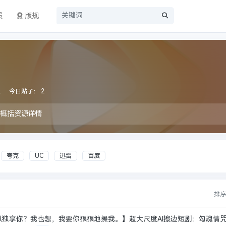
员
版规
2
今日贴子：
2
题概括资源详情
夸克
UC
迅雷
百度
排
独享你？我也想，我要你狠狠地操我。】超大尺度AI擦边短剧：勾魂情咒& 