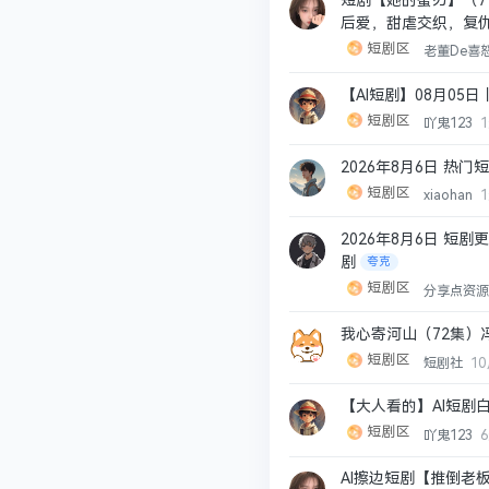
短剧【她的蜜刃】（71
后爱，甜虐交织，复
短剧区
老董De喜
【AI短剧】08月05日丨
短剧区
吖鬼123
2026年8月6日 热门
短剧区
xiaohan
2026年8月6日 短剧
剧
夸克
短剧区
分享点资
我心寄河山（72集）
短剧区
短剧社
1
【大人看的】AI短剧
短剧区
吖鬼123
AI擦边短剧【推倒老板&