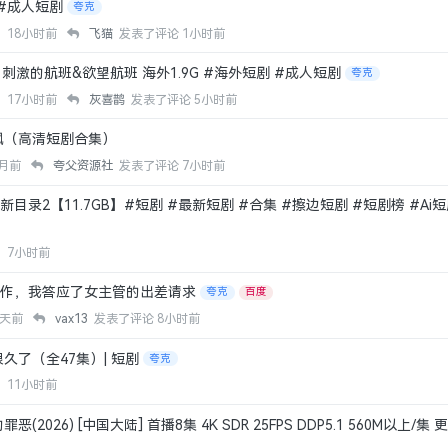
 #成人短剧
夸克
源
18小时前
飞猫
发表了评论
1小时前
刺激的航班&欲望航班 海外1.9G #海外短剧 #成人短剧
夸克
源
17小时前
灰喜鹊
发表了评论
5小时前
飒（高清短剧合集）
0月前
夸父资源社
发表了评论
7小时前
更新目录2【11.7GB】#短剧 #最新短剧 #合集 #擦边短剧 #短剧榜 #Ai
源
7小时前
工作，我答应了女主管的出差请求
夸克
百度
4天前
vax13
发表了评论
8小时前
久了（全47集）| 短剧
夸克
源
11小时前
2026) [中国大陆] 首播8集 4K SDR 25FPS DDP5.1 560M以上/