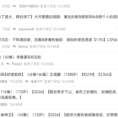
股
3天前
18261168344
发表了评论
13小时前
为了显大，真的拼了】大尺度擦边短剧：重生的爱&情到深处&两个人的游
源
1天前
asyouwish
发表了评论
15小时前
沉沦：下班请回家，总裁&娇妻的秘密：危险的夜色诱惑【1.9G】LSP必
源
2天前
kinnco
发表了评论
15小时前
（60集）李嘉豪&刘玉姣
月前
Pizazz
发表了评论
16小时前
班&欲望航班】（分集+长篇）正能量 （1080P）【821M】【2.06G】
怒哀乐
19小时前
乐乐111
发表了评论
16小时前
（116集）（720P）【2026】【隐世高手下山，身负三份婚约，扮猪吃虎
名场面密集。】
怒哀乐
16小时前
贴身神卫】（43集）（720P）【2026】【绝世大佬伪装咸鱼保安，日常