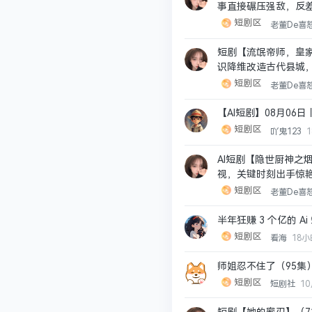
事直接碾压强敌，反
短剧区
老董De喜
短剧【流氓帝师，皇家
识降维改造古代县城
短剧区
老董De喜
【AI短剧】08月06日丨
短剧区
吖鬼123
AI短剧【隐世厨神之
视，关键时刻出手惊
短剧区
老董De喜
半年狂赚 3 个亿的 
短剧区
看海
18
师姐忍不住了（95集
短剧区
短剧社
1