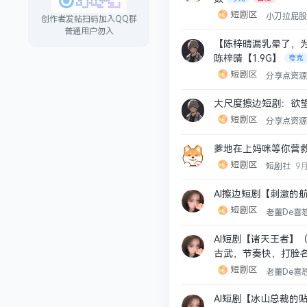
短剧区
小刀拉屁
创作者发帖扫码加入QQ群
普通用户勿入
【陈梓晴漏乳晕了，
陈梓晴【1.9G】
夸克
短剧区
分享点资
大尺度擦边短剧：欲望
短剧区
分享点资
爹地在上妈咪等你营救
短剧区
短剧社
9
AI擦边短剧【刺激的航
短剧区
老董De喜
AI短剧【诸天王者】
古武，节奏快，打脸
短剧区
老董De喜
AI短剧【冰山总裁的