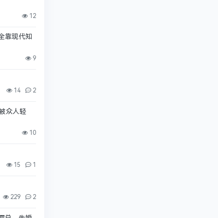
12
，全靠现代知
9
14
2
，被众人轻
10
15
1
229
2