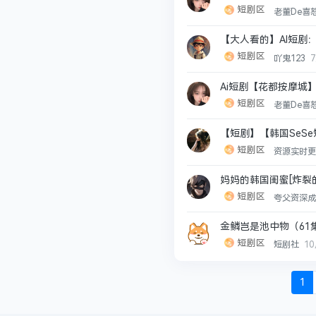
短剧区
老董De喜
【大人看的】AI短剧
短剧区
吖鬼123
Ai短剧【花都按摩城】
短剧区
老董De喜
【短剧】【韩国SeSe
短剧区
资源实时
妈妈的韩国闺蜜[炸裂的尺
短剧区
夸父资深
金鳞岂是池中物（61
短剧区
短剧社
1
1