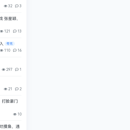
32
3
戏 张星颖、
121
13
入
夸克
110
16
297
1
21
2
，打脸豪门
10
摆烂摸鱼，遇