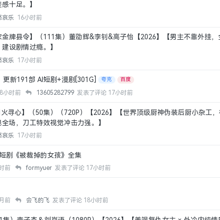
差感十足。】
怒哀乐
16小时前
金牌县令】（111集）董劭辉&李钊&高子怡【2026】【男主不靠外挂
，建设剧情过瘾。】
怒哀乐
17小时前
更新191部 AI短剧+漫剧[301G]
夸克
百度
18小时前
13605282799
发表了评论
17小时前
烟火寻心】（50集）（720P）【2026】【世界顶级厨神伪装后厨小杂工
艳全场，刀工特效视觉冲击力强。】
怒哀乐
17小时前
Ai 短剧《被裁掉的女孩》全集
小时前
formyuer
发表了评论
17小时前
）
0月前
会飞的飞
发表了评论
18小时前