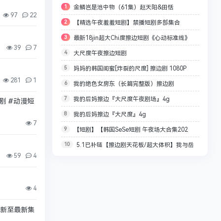
1
金鳞岂是池中物（61集）赵天阳&田恬
97
22
2
【精选午夜羞羞短剧】禁播短剧多部集合
3
最新18jin超大Chi度擦边短剧《心动标准线》
【90G】
39
7
4
大尺度午夜擦边短剧
（高清完整版）【1.2G】
5
妈妈的韩国闺蜜[炸裂的尺度] 擦边剧 1080P
281
1
6
我的绝色女房东（长篇完整版）擦边剧
【1.6G】
7
我的后妈擦边『大尺度午夜剧场』4g
短剧 #动漫短
8
我的后妈擦边『大尺度』4g
7
9
【短剧】【韩国SeSe短剧 午夜场大合集202
10
5.1已补链【擦边剧天花板/超大体积】我与岳
部】【共264.5G】
59
4
母的故事（长篇）C边剧 瑟瑟 声音请勿外放 7.8GB
4
集 更新至最新集