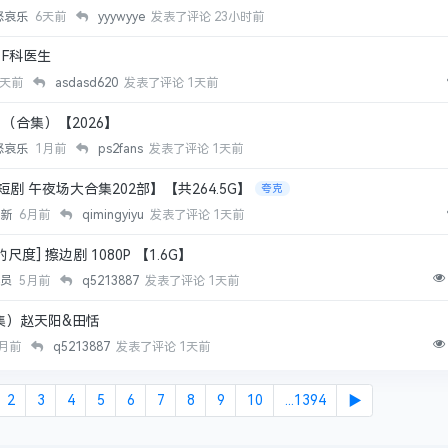
怒哀乐
6天前
yyywyye
发表了评论
23小时前
：F科医生
7天前
asdasd620
发表了评论
1天前
（合集）【2026】
怒哀乐
1月前
ps2fans
发表了评论
1天前
短剧 午夜场大合集202部】【共264.5G】
夸克
更新
6月前
qimingyiyu
发表了评论
1天前
度] 擦边剧 1080P 【1.6G】
成员
5月前
q5213887
发表了评论
1天前
集）赵天阳&田恬
0月前
q5213887
发表了评论
1天前
2
3
4
5
6
7
8
9
10
...1394
▶