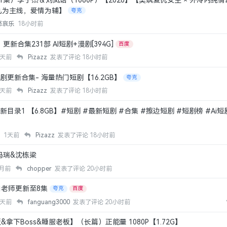
集）李子杰＆刘岚语（1080P）【2026】【美飒复仇女主 × 外冷内纯
仇为主线，爱情为辅】
夸克
怒哀乐
18小时前
更新合集231部 AI短剧+漫剧[394G]
百度
1天前
Pizazz
发表了评论
18小时前
短剧更新合集- 海量热门短剧【16.2GB】
夸克
1天前
Pizazz
发表了评论
18小时前
更新目录1 【6.8GB】#短剧 #最新短剧 #合集 #擦边短剧 #短剧榜 #Ai
源
1天前
Pizazz
发表了评论
18小时前
冯瑞&沈栋梁
0月前
chopper
发表了评论
20小时前
白老师更新至8集
夸克
百度
6天前
fanguang3000
发表了评论
20小时前
拿下Boss&睡服老板】（长篇）正能量 1080P【1.72G】